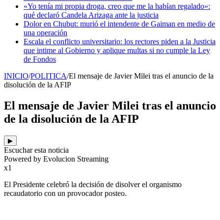
«Yo tenía mi propia droga, creo que me la habían regalado»:
qué declaró Candela Arizaga ante la justicia
Dolor en Chubut: murió el intendente de Gaiman en medio de
una operación
Escala el conflicto universitario: los rectores piden a la Justicia
que intime al Gobierno y aplique multas si no cumple la Ley
de Fondos
INICIO
/
POLITICA
/
El mensaje de Javier Milei tras el anuncio de la
disolución de la AFIP
El mensaje de Javier Milei tras el anuncio
de la disolución de la AFIP
▶
Escuchar esta noticia
Powered by Evolucion Streaming
x1
El Presidente celebró la decisión de disolver el organismo
recaudatorio con un provocador posteo.