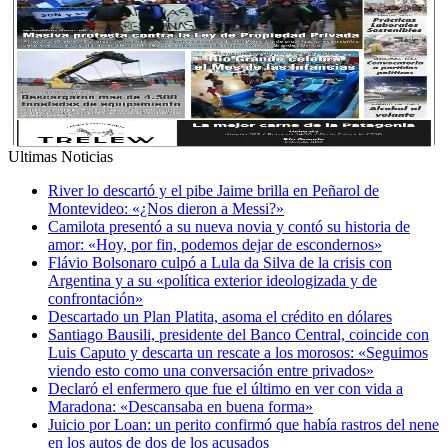
Ultimas Noticias
River lo descartó y el pibe Jaime brilla en Peñarol de
Montevideo: «¿Nos dieron a Messi?»
Camilota presentó a su nueva novia y contó su historia de
amor: «Hoy, por fin, podemos dejar de escondernos»
Flávio Bolsonaro culpó a Lula da Silva de la crisis con
Argentina y a su «política exterior ideologizada y de
confrontación»
Descartado un Plan Platita, asoma el crédito en dólares
Santiago Bausili, presidente del Banco Central, coincide con
Luis Caputo y descarta un rescate a los morosos: «Seguimos
viendo esto como una conversación entre privados»
Declaró el enfermero que fue el último en ver con vida a
Maradona: «Descansaba en buena forma»
Juicio por Loan: un perito confirmó que había rastros del nene
en los autos de dos de los acusados