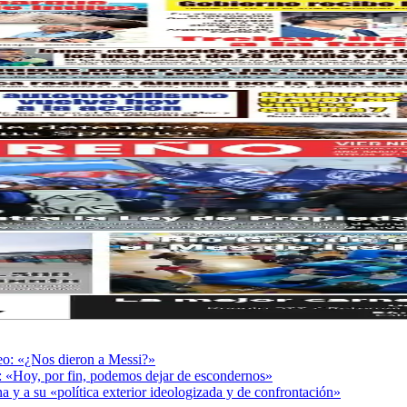
deo: «¿Nos dieron a Messi?»
r: «Hoy, por fin, podemos dejar de escondernos»
a y a su «política exterior ideologizada y de confrontación»