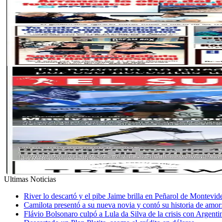
Ultimas Noticias
River lo descartó y el pibe Jaime brilla en Peñarol de Montevi
Camilota presentó a su nueva novia y contó su historia de amo
Flávio Bolsonaro culpó a Lula da Silva de la crisis con Argentin