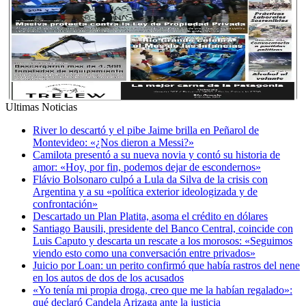
Ultimas Noticias
River lo descartó y el pibe Jaime brilla en Peñarol de
Montevideo: «¿Nos dieron a Messi?»
Camilota presentó a su nueva novia y contó su historia de
amor: «Hoy, por fin, podemos dejar de escondernos»
Flávio Bolsonaro culpó a Lula da Silva de la crisis con
Argentina y a su «política exterior ideologizada y de
confrontación»
Descartado un Plan Platita, asoma el crédito en dólares
Santiago Bausili, presidente del Banco Central, coincide con
Luis Caputo y descarta un rescate a los morosos: «Seguimos
viendo esto como una conversación entre privados»
Juicio por Loan: un perito confirmó que había rastros del nene
en los autos de dos de los acusados
«Yo tenía mi propia droga, creo que me la habían regalado»:
qué declaró Candela Arizaga ante la justicia