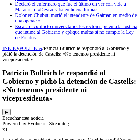
Declaró el enfermero que fue el último en ver con vida a
Maradona: «Descansaba en buena forma»
Dolor en Chubut: murió el intendente de Gaiman en medio de
una operación
Escala el conflicto universitario: los rectores piden a la Justicia
que intime al Gobierno y aplique multas si no cumple la Ley
de Fondos
INICIO
/
POLITICA
/
Patricia Bullrich le respondió al Gobierno y
pidió la detención de Castells: «No tenemos presidente ni
vicepresidenta»
Patricia Bullrich le respondió al
Gobierno y pidió la detención de Castells:
«No tenemos presidente ni
vicepresidenta»
▶
Escuchar esta noticia
Powered by Evolucion Streaming
x1
La candidata a presidente por Juntos por el Cambio se refirió a los