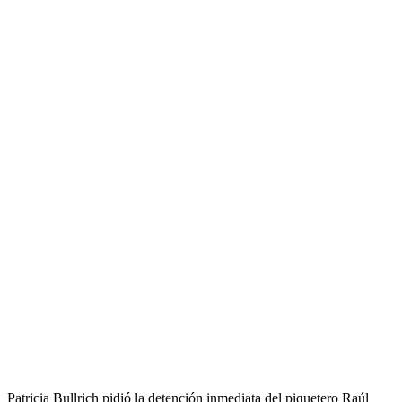
Patricia Bullrich pidió la detención inmediata del piquetero Raúl