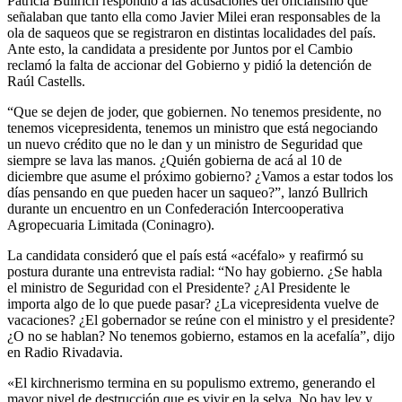
Patricia Bullrich respondió a las acusaciones del oficialismo que
señalaban que tanto ella como Javier Milei eran responsables de la
ola de saqueos que se registraron en distintas localidades del país.
Ante esto, la candidata a presidente por Juntos por el Cambio
reclamó la falta de accionar del Gobierno y pidió la detención de
Raúl Castells.
“Que se dejen de joder, que gobiernen. No tenemos presidente, no
tenemos vicepresidenta, tenemos un ministro que está negociando
un nuevo crédito que no le dan y un ministro de Seguridad que
siempre se lava las manos. ¿Quién gobierna de acá al 10 de
diciembre que asume el próximo gobierno? ¿Vamos a estar todos los
días pensando en que pueden hacer un saqueo?”, lanzó Bullrich
durante un encuentro en un Confederación Intercooperativa
Agropecuaria Limitada (Coninagro).
La candidata consideró que el país está «acéfalo» y reafirmó su
postura durante una entrevista radial: “No hay gobierno. ¿Se habla
el ministro de Seguridad con el Presidente? ¿Al Presidente le
importa algo de lo que puede pasar? ¿La vicepresidenta vuelve de
vacaciones? ¿El gobernador se reúne con el ministro y el presidente?
¿O no se hablan? No tenemos gobierno, estamos en la acefalía”, dijo
en Radio Rivadavia.
«El kirchnerismo termina en su populismo extremo, generando el
mayor nivel de destrucción que es vivir en la selva. No hay ley y