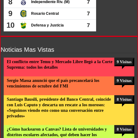
Noticias Mas Vistas
El conflicto entre Temu y Mercado Libre llegó a la Corte
9 Visitas
Suprema: todos los detalles
Sergio Massa anunció que el país precancelará los
9 Visitas
vencimientos de octubre del FMI
Santiago Bausili, presidente del Banco Central, coincide
8 Visitas
con Luis Caputo y descarta un rescate a los morosos:
«Seguimos viendo esto como una conversación entre
privados»
¿Cómo hackearon a Canvas? Lista de universidades y
8 Visitas
distritos escolares afectados, qué deben hacer los