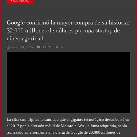
VER MAS...
Google confirmó la mayor compra de su historia:
32.000 millones de dólares por una startup de
ciberseguridad
marzo 20, 2025
TECNOLOGIA
La cifra casi triplica la cantidad que el gigante tecnológico desembolsó en
el 2012 por la división móvil de Motorola. Wiz, la firma adquirida, había
rechazado anteriormente una oferta de Google de 23.000 millones de