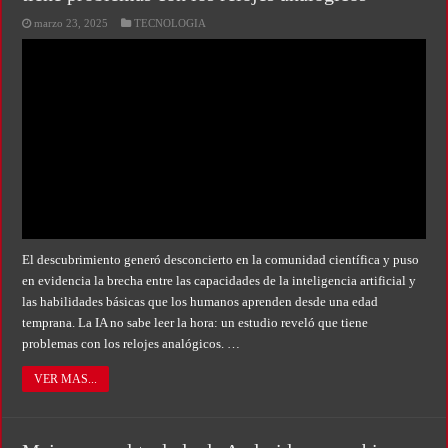
marzo 23, 2025
TECNOLOGIA
El descubrimiento generó desconcierto en la comunidad científica y puso
en evidencia la brecha entre las capacidades de la inteligencia artificial y
las habilidades básicas que los humanos aprenden desde una edad
temprana. La IA no sabe leer la hora: un estudio reveló que tiene
problemas con los relojes analógicos. …
VER MAS...