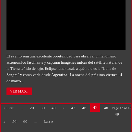
El evento será una excelente oportunidad para observar un fenómeno
astronómico fascinante y capturar imágenes únicas del satélite natural de
la Tierra teñido de rojo. Eclipse lunar total: a qué hora es la “Luna de
Sangre” y cómo verla desde Argentina . La noche del próximo viernes 14
de marzo …
VER MAS...
47
« First
...
20
30
40
«
45
46
48
Page 47 of 69
49
»
50
60
...
Last »