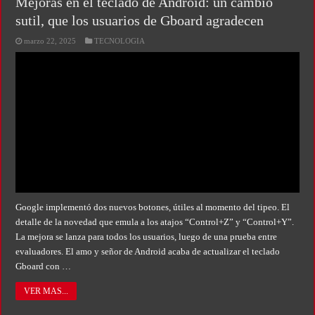
Mejoras en el teclado de Android: un cambio
sutil, que los usuarios de Gboard agradecen
marzo 22, 2025
TECNOLOGIA
Google implementó dos nuevos botones, útiles al momento del tipeo. El
detalle de la novedad que emula a los atajos “Control+Z” y “Control+Y”.
La mejora se lanza para todos los usuarios, luego de una prueba entre
evaluadores. El amo y señor de Android acaba de actualizar el teclado
Gboard con …
VER MAS...