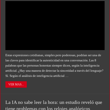
Juicio por Loan: un perito confirmó que había rastros del nene en los autos de do
«Yo tenía mi propia droga, creo que me la habían regalado»: qué declaró Candela 
Dolor en Chubut: murió el intendente de Gaiman en medio de una operación
Escala el conflicto universitario: los rectores piden a la Justicia que intime al 
Estas expresiones cotidianas, simples pero poderosas, podrían ser una de
las claves para identificar la autenticidad en una conversación. Las 8
palabras que las personas honestas siempre dicen, según la inteligencia
artificial. ¿Hay una manera de detectar la sinceridad a través del lenguaje?
Sí. Según el análisis de inteligencia artificial …
VER MAS...
La IA no sabe leer la hora: un estudio reveló que
tiene problemas con los relojes analógicos