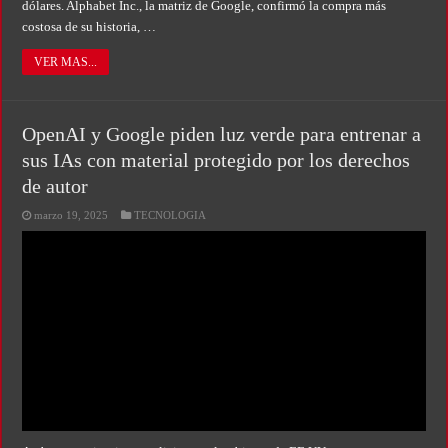
dólares. Alphabet Inc., la matriz de Google, confirmó la compra más
costosa de su historia, …
VER MAS...
OpenAI y Google piden luz verde para entrenar a
sus IAs con material protegido por los derechos
de autor
marzo 19, 2025
TECNOLOGIA