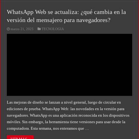
WhatsApp Web se actualiza: ¿qué cambia en la
versión del mensajero para navegadores?
marzo 21, 2025
TECNOLOGIA
Las mejoras de diseño se lanzan a nivel general, luego de circular en
ediciones de prueba. WhatsApp Web: las novedades en la versión para
navegadores. WhatsApp es una aplicación reconocida en los dispositivos
móviles. Sin embargo, la herramienta tiene versiones para usar desde la
computadora. Esta semana, nos enteramos que …