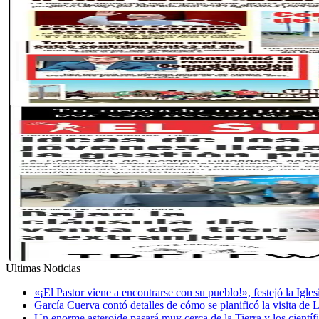
Ultimas Noticias
«¡El Pastor viene a encontrarse con su pueblo!», festejó la Igle
García Cuerva contó detalles de cómo se planificó la visita de 
Un enorme asteroide pasará muy cerca de la Tierra y los cientí