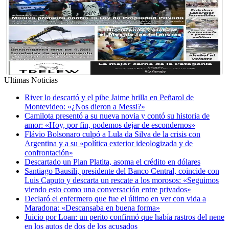
Ultimas Noticias
River lo descartó y el pibe Jaime brilla en Peñarol de
Montevideo: «¿Nos dieron a Messi?»
Camilota presentó a su nueva novia y contó su historia de
amor: «Hoy, por fin, podemos dejar de escondernos»
Flávio Bolsonaro culpó a Lula da Silva de la crisis con
Argentina y a su «política exterior ideologizada y de
confrontación»
Descartado un Plan Platita, asoma el crédito en dólares
Santiago Bausili, presidente del Banco Central, coincide con
Luis Caputo y descarta un rescate a los morosos: «Seguimos
viendo esto como una conversación entre privados»
Declaró el enfermero que fue el último en ver con vida a
Maradona: «Descansaba en buena forma»
Juicio por Loan: un perito confirmó que había rastros del nene
en los autos de dos de los acusados