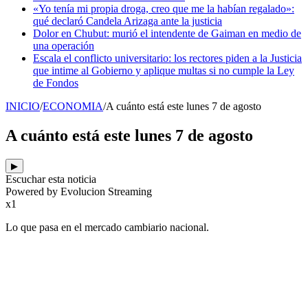
«Yo tenía mi propia droga, creo que me la habían regalado»:
qué declaró Candela Arizaga ante la justicia
Dolor en Chubut: murió el intendente de Gaiman en medio de
una operación
Escala el conflicto universitario: los rectores piden a la Justicia
que intime al Gobierno y aplique multas si no cumple la Ley
de Fondos
INICIO
/
ECONOMIA
/
A cuánto está este lunes 7 de agosto
A cuánto está este lunes 7 de agosto
▶
Escuchar esta noticia
Powered by Evolucion Streaming
x1
Lo que pasa en el mercado cambiario nacional.