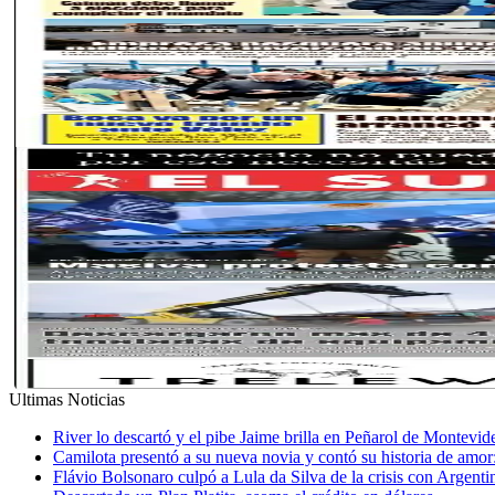
Ultimas Noticias
River lo descartó y el pibe Jaime brilla en Peñarol de Montevi
Camilota presentó a su nueva novia y contó su historia de amo
Flávio Bolsonaro culpó a Lula da Silva de la crisis con Argentin