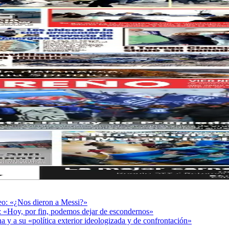
deo: «¿Nos dieron a Messi?»
r: «Hoy, por fin, podemos dejar de escondernos»
a y a su «política exterior ideologizada y de confrontación»