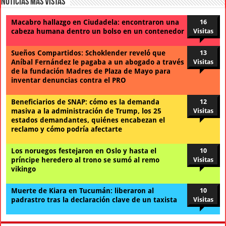
Noticias Mas Vistas
Macabro hallazgo en Ciudadela: encontraron una
16
cabeza humana dentro un bolso en un contenedor
Visitas
Sueños Compartidos: Schoklender reveló que
13
Aníbal Fernández le pagaba a un abogado a través
Visitas
de la fundación Madres de Plaza de Mayo para
inventar denuncias contra el PRO
Beneficiarios de SNAP: cómo es la demanda
12
masiva a la administración de Trump, los 25
Visitas
estados demandantes, quiénes encabezan el
reclamo y cómo podría afectarte
Los noruegos festejaron en Oslo y hasta el
10
príncipe heredero al trono se sumó al remo
Visitas
vikingo
Muerte de Kiara en Tucumán: liberaron al
10
padrastro tras la declaración clave de un taxista
Visitas