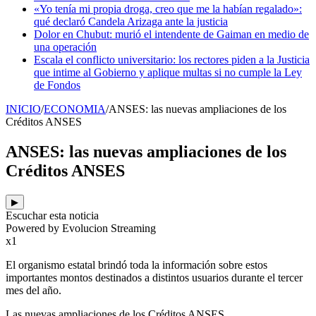
«Yo tenía mi propia droga, creo que me la habían regalado»:
qué declaró Candela Arizaga ante la justicia
Dolor en Chubut: murió el intendente de Gaiman en medio de
una operación
Escala el conflicto universitario: los rectores piden a la Justicia
que intime al Gobierno y aplique multas si no cumple la Ley
de Fondos
INICIO
/
ECONOMIA
/
ANSES: las nuevas ampliaciones de los
Créditos ANSES
ANSES: las nuevas ampliaciones de los
Créditos ANSES
▶
Escuchar esta noticia
Powered by Evolucion Streaming
x1
El organismo estatal brindó toda la información sobre estos
importantes montos destinados a distintos usuarios durante el tercer
mes del año.
Las nuevas ampliaciones de los Créditos ANSES.