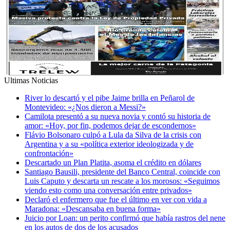
Ultimas Noticias
River lo descartó y el pibe Jaime brilla en Peñarol de
Montevideo: «¿Nos dieron a Messi?»
Camilota presentó a su nueva novia y contó su historia de
amor: «Hoy, por fin, podemos dejar de escondernos»
Flávio Bolsonaro culpó a Lula da Silva de la crisis con
Argentina y a su «política exterior ideologizada y de
confrontación»
Descartado un Plan Platita, asoma el crédito en dólares
Santiago Bausili, presidente del Banco Central, coincide con
Luis Caputo y descarta un rescate a los morosos: «Seguimos
viendo esto como una conversación entre privados»
Declaró el enfermero que fue el último en ver con vida a
Maradona: «Descansaba en buena forma»
Juicio por Loan: un perito confirmó que había rastros del nene
en los autos de dos de los acusados