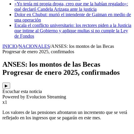
«Yo tenía mi propia droga, creo que me la habían regalado»:
qué declaró Candela Arizaga ante la justicia
Dolor en Chubut: murió el intendente de Gaiman en medio de
una operación
Escala el conflicto universitario: los rectores piden a la Justicia
que intime al Gobierno y aplique multas si no cumple la Ley
de Fondos
INICIO
/
NACIONALES
/
ANSES: los montos de las Becas
Progresar de enero 2025, confirmados
ANSES: los montos de las Becas
Progresar de enero 2025, confirmados
▶
Escuchar esta noticia
Powered by Evolucion Streaming
x1
Los valores de las pensiones afrontaron un incremento que se verá
reflejado en los ingresos que se pagarán en este mes.