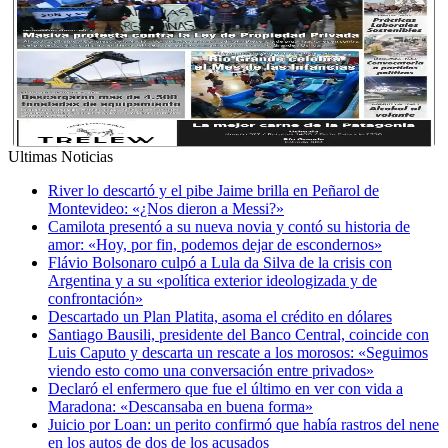
Ultimas Noticias
River lo descartó y el pibe Jaime brilla en Peñarol de
Montevideo: «¿Nos dieron a Messi?»
Camilota presentó a su nueva novia y contó su historia de
amor: «Hoy, por fin, podemos dejar de escondernos»
Flávio Bolsonaro culpó a Lula da Silva de la crisis con
Argentina y a su «política exterior ideologizada y de
confrontación»
Descartado un Plan Platita, asoma el crédito en dólares
Santiago Bausili, presidente del Banco Central, coincide con
Luis Caputo y descarta un rescate a los morosos: «Seguimos
viendo esto como una conversación entre privados»
Declaró el enfermero que fue el último en ver con vida a
Maradona: «Descansaba en buena forma»
Juicio por Loan: un perito confirmó que había rastros del nene
en los autos de dos de los acusados