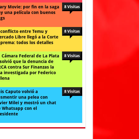
ary Movie: por fin en la saga
8 Visitas
y una película con buenos
gs
 conflicto entre Temu y
8 Visitas
rcado Libre llegó a la Corte
prema: todos los detalles
 Cámara Federal de La Plata
8 Visitas
solvió que la denuncia de
CA contra Sur Finanzas la
a investigada por Federico
llena
is Caputo volvió a
8 Visitas
smentir una pelea con
vier Milei y mostró un chat
 Whatsapp con el
esidente