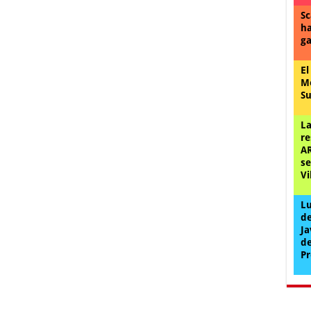
Sc
ha
ga
El
Me
Su
La
re
AR
se
Vi
Lu
de
Ja
de
Pr