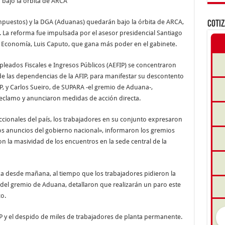
 bajo la órbita de ARCA
Impuestos) y la DGA (Aduanas) quedarán bajo la órbita de ARCA,
COTI
La reforma fue impulsada por el asesor presidencial Santiago
e Economía, Luis Caputo, que gana más poder en el gabinete.
pleados Fiscales e Ingresos Públicos (AEFIP) se concentraron
de las dependencias de la AFIP, para manifestar su descontento
EFIP, y Carlos Sueiro, de SUPARA -el gremio de Aduana-,
reclamo y anunciaron medidas de acción directa.
cionales del país, los trabajadores en su conjunto expresaron
os anuncios del gobierno nacional», informaron los gremios
on la masividad de los encuentros en la sede central de la
a desde mañana, al tiempo que los trabajadores pidieron la
 del gremio de Aduana, detallaron que realizarán un paro este
o.
IP y el despido de miles de trabajadores de planta permanente.