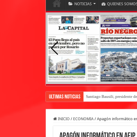
NOTICIAS
QUIENES SOMO
Ultimas Noticias
Santiago Bausili, presidente d
INICIO
/
ECONOMIA
/
Apagón informático en
Apagón informático en AFIP 