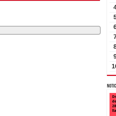
Notic
Dr
de
28
ll