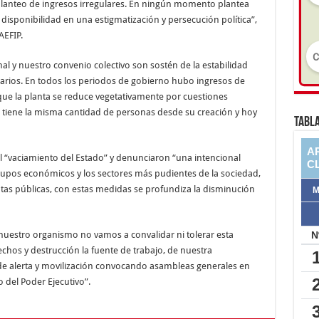
planteo de ingresos irregulares. En ningún momento plantea
 disponibilidad en una estigmatización y persecución política”,
AEFIP.
al y nuestro convenio colectivo son sostén de la estabilidad
rarios. En todos los periodos de gobierno hubo ingresos de
que la planta se reduce vegetativamente por cuestiones
o tiene la misma cantidad de personas desde su creación y hoy
TABLA
 “vaciamiento del Estado” y denunciaron “una intencional
 grupos económicos y los sectores más pudientes de la sociedad,
ntas públicas, con estas medidas se profundiza la disminución
 nuestro organismo no vamos a convalidar ni tolerar esta
echos y destrucción la fuente de trabajo, de nuestra
 de alerta y movilización convocando asambleas generales en
 del Poder Ejecutivo”.