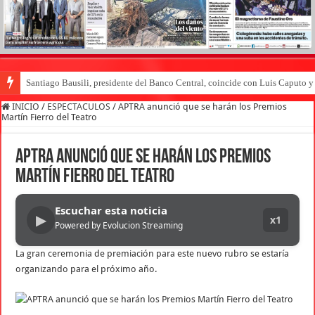
Santiago Bausili, presidente del Banco Central, coincide con Luis Caputo 
Juicio por Loan: un perito confirmó que había rastros del nene en los autos 
INICIO
/
ESPECTACULOS
/
APTRA anunció que se harán los Premios
Martín Fierro del Teatro
APTRA anunció que se harán los Premios
Martín Fierro del Teatro
Escuchar esta noticia
▶
x1
Powered by Evolucion Streaming
La gran ceremonia de premiación para este nuevo rubro se estaría
organizando para el próximo año.