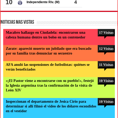
Noticias Mas Vistas
Macabro hallazgo en Ciudadela: encontraron una
17 Visitas
cabeza humana dentro un bolso en un contenedor
Zarate: apareció muerto un jubilado que era buscado
12 Visitas
por su familia tras denunciar su secuestro
AFA anuló las suspensiones de futbolistas: quiénes se
11 Visitas
verán beneficiados
«¡El Pastor viene a encontrarse con su pueblo!», festejó
10 Visitas
la Iglesia argentina tras la confirmación de la visita de
León XIV
Inspeccionan el departamento de Jesica Cirio para
10 Visitas
determinar si allí filmó el video de los dólares escondidos
en el vestidor