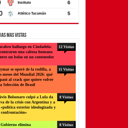
ias Mas Vistas
cabro hallazgo en Ciudadela:
12 Visitas
contraron una cabeza humana
ntro un bolso en un contenedor
ymar se operó de la rodilla, a
11 Visitas
is meses del Mundial 2026: qué
 pasó al crack que quiere volver
la Selección de Brasil
ávio Bolsonaro culpó a Lula da
8 Visitas
lva de la crisis con Argentina y a
 «política exterior ideologizada y
 confrontación»
 Gobierno elimina
8 Visitas