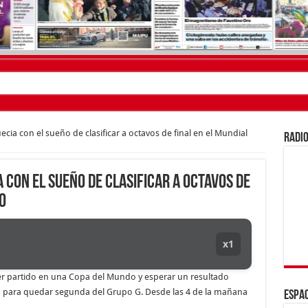
de Montevideo: «¿Nos dieron a Messi?»
ia de amor: «Hoy, por fin, podemos dejar de escondernos»
ecia con el sueño de clasificar a octavos de final en el Mundial
RADIO
on Argentina y a su «política exterior ideologizada y de confrontación»
s
 con el sueño de clasificar a octavos de
cide con Luis Caputo y descarta un rescate a los morosos: «Seguimos viendo esto 
o
ida a Maradona: «Descansaba en buena forma»
 del nene en los autos de dos de los acusados
x1
lado»: qué declaró Candela Arizaga ante la justicia
imer partido en una Copa del Mundo y esperar un resultado
medio de una operación
ica para quedar segunda del Grupo G. Desde las 4 de la mañana
ESPAC
a la Justicia que intime al Gobierno y aplique multas si no cumple la Ley de Fondos