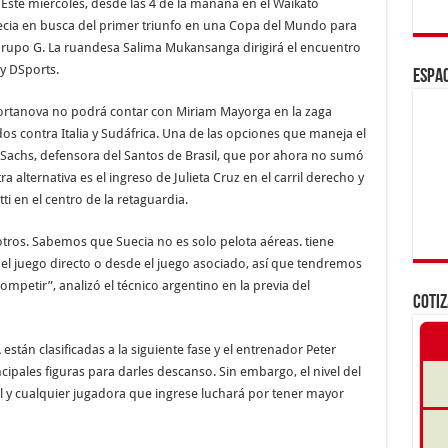
Este miércoles, desde las 4 de la mañana en el Waikato
uecia en busca del primer triunfo en una Copa del Mundo para
Grupo G. La ruandesa Salima Mukansanga dirigirá el encuentro
 y DSports.
ESPAC
ortanova no podrá contar con Miriam Mayorga en la zaga
os contra Italia y Sudáfrica. Una de las opciones que maneja el
a Sachs, defensora del Santos de Brasil, que por ahora no sumó
 alternativa es el ingreso de Julieta Cruz en el carril derecho y
i en el centro de la retaguardia.
tros. Sabemos que Suecia no es solo pelota aéreas. tiene
 el juego directo o desde el juego asociado, así que tendremos
mpetir”, analizó el técnico argentino en la previa del
COTI
están clasificadas a la siguiente fase y el entrenador Peter
cipales figuras para darles descanso. Sin embargo, el nivel del
 y cualquier jugadora que ingrese luchará por tener mayor