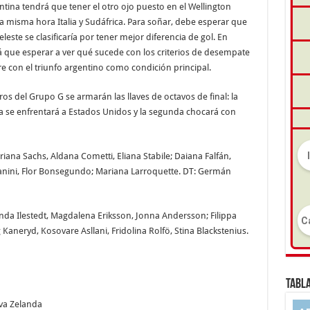
ntina tendrá que tener el otro ojo puesto en el Wellington
a misma hora Italia y Sudáfrica. Para soñar, debe esperar que
leste se clasificaría por tener mejor diferencia de gol. En
rá que esperar a ver qué sucede con los criterios de desempate
e con el triunfo argentino como condición principal.
s del Grupo G se armarán las llaves de octavos de final: la
a se enfrentará a Estados Unidos y la segunda chocará con
iana Sachs, Aldana Cometti, Eliana Stabile; Daiana Falfán,
anini, Flor Bonsegundo; Mariana Larroquette. DT: Germán
nda Ilestedt, Magdalena Eriksson, Jonna Andersson; Filippa
aneryd, Kosovare Asllani, Fridolina Rolfö, Stina Blackstenius.
TABLA
va Zelanda