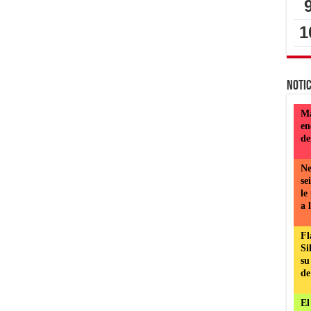
Notic
Ma
en
de
Ne
se
le
a 
Fl
Si
su
de
El