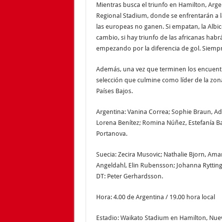
Mientras busca el triunfo en Hamilton, Arge
Regional Stadium, donde se enfrentarán a l
las europeas no ganen. Si empatan, la Albice
cambio, si hay triunfo de las africanas hab
empezando por la diferencia de gol. Siempr
Además, una vez que terminen los encuentro
selección que culmine como líder de la zon
Países Bajos.
Argentina: Vanina Correa; Sophie Braun, Adr
Lorena Benítez; Romina Núñez, Estefanía B
Portanova.
Suecia: Zecira Musovic; Nathalie Bjorn, Ama
Angeldahl, Elin Rubensson; Johanna Rytting K
DT: Peter Gerhardsson.
Hora: 4.00 de Argentina / 19.00 hora local
Estadio: Waikato Stadium en Hamilton, Nue