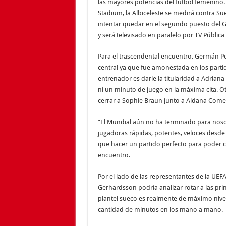
las mayores potencias del fútbol femenino. 
Stadium, la Albiceleste se medirá contra S
intentar quedar en el segundo puesto del 
y será televisado en paralelo por TV Pública
Para el trascendental encuentro, Germán P
central ya que fue amonestada en los partid
entrenador es darle la titularidad a Adrian
ni un minuto de juego en la máxima cita. Otra
cerrar a Sophie Braun junto a Aldana Comett
“El Mundial aún no ha terminado para noso
jugadoras rápidas, potentes, veloces desde
que hacer un partido perfecto para poder co
encuentro.
Por el lado de las representantes de la UEFA 
Gerhardsson podría analizar rotar a las prin
plantel sueco es realmente de máximo nivel
cantidad de minutos en los mano a mano.