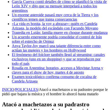
García Cuerva contó detalles de cómo se planificó la visita de
León XIV y dijo que su mensaje interpelará a todos los
argentinos
Un enorme asteroide pasará muy cerca de la Tierra y los
científicos temen que traiga consecuencias
«La vida es bonita, la voy a abrazar»: quién es Candela
Arizaga, la modelo del escándalo con Facundo Moyano
Tragedia en Luján: familia muere en choque durante mudanza
Un acuerdo emergente podría consolidar el control de Irán
sobre el estrecho de Ormuz
Anya Taylor-Joy marcó una tajante diferencia entre como
actúan las mujeres y los hombres en Hollywood
El fenómeno del folclore también llegó al streaming: canales
exclusivos (uno en un shopping) y que se reproducen por
todo el país
Rosalía en Argentina: horarios, accesos a Movistar Arena y
claves para el show de hoy, martes 4 de agosto
Examen toxicológico confirma consumo de cocaína de
Candela Arizaga
INICIO
/
POLICIALES
/
Atacó a machetazos a su padrastro porque le
pidió que bajara la música y el hombre lo ahorcó hasta matarlo
Atacó a machetazos a su padrastro