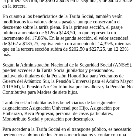
la primera sección; de $360 a $429 en la segunda; y de $450 a $528
en la tercera.
En cuanto a los beneficiarios de la Tarifa Social, también verán
modificados los valores de sus pasajes, aunque conservarán el
descuento sobre la tarifa plena. En la primera sección, el pasaje
mínimo aumentará de $126 a $148,50, lo que representa un
incremento del 17,86%. En la segunda sección, el valor ascenderá
de $162 a $185,25, equivalente a un aumento del 14,35%, mientras
que en la tercera sección subirá de $202,50 a $227,25, un 12,23%
más.
Según la Administración Nacional de la Seguridad Social (ANSeS),
pueden acceder a la Tarifa Social jubilados y pensionados,
incluyendo titulares de la Pensión Honorífica para Veteranos de
Guerra del Atlántico Sur, la Pensión Universal para el Adulto Mayor
(PUAM), la Pensión No Contributiva por Invalidez y la Pensión No
Contributiva para Madres de siete hijos.
También están habilitados los beneficiarios de las siguientes
asignaciones: Asignación Universal por Hijo, Asignación por
Embarazo, Beca Progresar, personal de casas particulares,
Monotributo Social y prestación por desempleo.
Para acceder a la Tarifa Social en el transporte público, es necesario
pertenecer a alguno de los grupos mencionados y contar con una