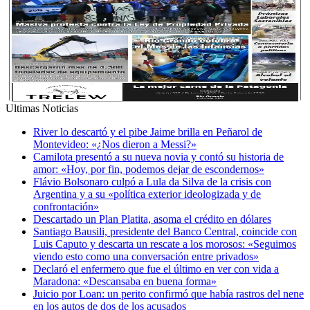
Ultimas Noticias
River lo descartó y el pibe Jaime brilla en Peñarol de
Montevideo: «¿Nos dieron a Messi?»
Camilota presentó a su nueva novia y contó su historia de
amor: «Hoy, por fin, podemos dejar de escondernos»
Flávio Bolsonaro culpó a Lula da Silva de la crisis con
Argentina y a su «política exterior ideologizada y de
confrontación»
Descartado un Plan Platita, asoma el crédito en dólares
Santiago Bausili, presidente del Banco Central, coincide con
Luis Caputo y descarta un rescate a los morosos: «Seguimos
viendo esto como una conversación entre privados»
Declaró el enfermero que fue el último en ver con vida a
Maradona: «Descansaba en buena forma»
Juicio por Loan: un perito confirmó que había rastros del nene
en los autos de dos de los acusados