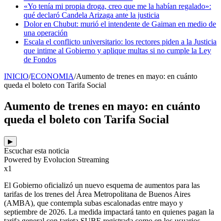
«Yo tenía mi propia droga, creo que me la habían regalado»:
qué declaró Candela Arizaga ante la justicia
Dolor en Chubut: murió el intendente de Gaiman en medio de
una operación
Escala el conflicto universitario: los rectores piden a la Justicia
que intime al Gobierno y aplique multas si no cumple la Ley
de Fondos
INICIO
/
ECONOMIA
/
Aumento de trenes en mayo: en cuánto
queda el boleto con Tarifa Social
Aumento de trenes en mayo: en cuánto
queda el boleto con Tarifa Social
▶
Escuchar esta noticia
Powered by Evolucion Streaming
x1
El Gobierno oficializó un nuevo esquema de aumentos para las
tarifas de los trenes del Área Metropolitana de Buenos Aires
(AMBA), que contempla subas escalonadas entre mayo y
septiembre de 2026. La medida impactará tanto en quienes pagan la
tarifa general con tarjeta SUBE registrada como en los usuarios