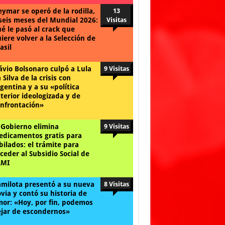
ymar se operó de la rodilla,
13
seis meses del Mundial 2026:
Visitas
é le pasó al crack que
iere volver a la Selección de
asil
ávio Bolsonaro culpó a Lula
9 Visitas
 Silva de la crisis con
gentina y a su «política
terior ideologizada y de
nfrontación»
 Gobierno elimina
9 Visitas
dicamentos gratis para
bilados: el trámite para
ceder al Subsidio Social de
AMI
milota presentó a su nueva
8 Visitas
via y contó su historia de
or: «Hoy, por fin, podemos
jar de escondernos»