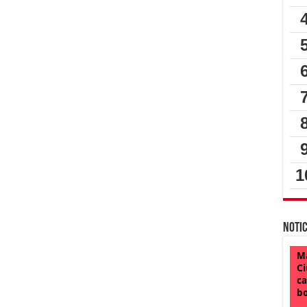
Notic
Ma
Ci
ca
bo