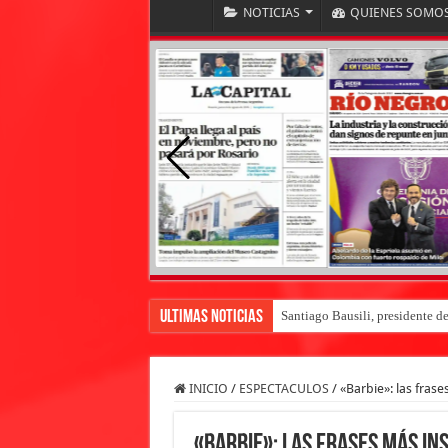
NOTICIAS
QUIENES SOMO
Ultimas Noticias
Santiago Bausili, presidente d
INICIO
/
ESPECTACULOS
/
«Barbie»: las frase
«Barbie»: las frases más in