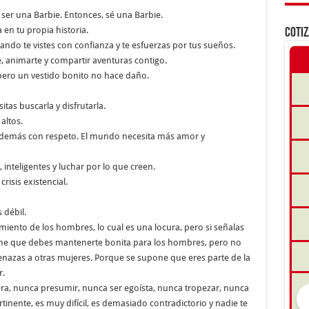
er una Barbie. Entonces, sé una Barbie.
 en tu propia historia.
COTI
ando te vistes con confianza y te esfuerzas por tus sueños.
, animarte y compartir aventuras contigo.
pero un vestido bonito no hace daño.
itas buscarla y disfrutarla.
altos.
s demás con respeto. El mundo necesita más amor y
inteligentes y luchar por lo que creen.
risis existencial.
 débil.
ento de los hombres, lo cual es una locura, pero si señalas
one que debes mantenerte bonita para los hombres, pero no
nazas a otras mujeres. Porque se supone que eres parte de la
r.
ra, nunca presumir, nunca ser egoísta, nunca tropezar, nunca
inente, es muy difícil, es demasiado contradictorio y nadie te