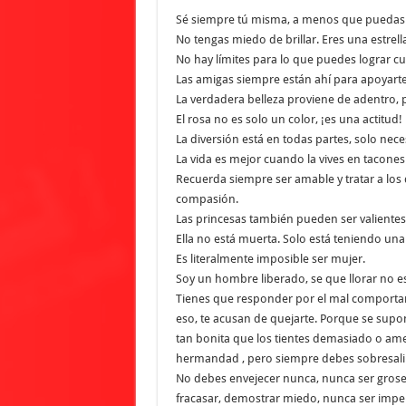
Sé siempre tú misma, a menos que puedas s
No tengas miedo de brillar. Eres una estrella
No hay límites para lo que puedes lograr cu
Las amigas siempre están ahí para apoyarte
La verdadera belleza proviene de adentro, 
El rosa no es solo un color, ¡es una actitud!
La diversión está en todas partes, solo neces
La vida es mejor cuando la vives en tacones 
Recuerda siempre ser amable y tratar a lo
compasión.
Las princesas también pueden ser valientes, 
Ella no está muerta. Solo está teniendo una c
Es literalmente imposible ser mujer.
Soy un hombre liberado, se que llorar no es
Tienes que responder por el mal comportami
eso, te acusan de quejarte. Porque se sup
tan bonita que los tientes demasiado o ame
hermandad , pero siempre debes sobresali
No debes envejecer nunca, nunca ser grose
fracasar, demostrar miedo, nunca ser impert