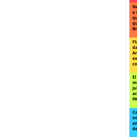
Ne
a 
qu
qu
Br
Fl
da
Ar
ex
co
El
me
ju
ac
P
Ca
no
am
de