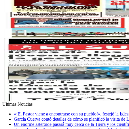
Ultimas Noticias
«¡El Pastor viene a encontrarse con su pueblo!», festejó la Igle
García Cuerva contó detalles de cómo se planificó la visita de 
Un enorme asteroide pasará muy cerca de la Tierra y los cientí