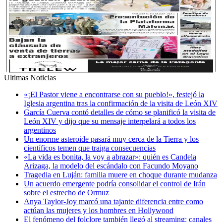
Ultimas Noticias
«¡El Pastor viene a encontrarse con su pueblo!», festejó la
Iglesia argentina tras la confirmación de la visita de León XIV
García Cuerva contó detalles de cómo se planificó la visita de
León XIV y dijo que su mensaje interpelará a todos los
argentinos
Un enorme asteroide pasará muy cerca de la Tierra y los
científicos temen que traiga consecuencias
«La vida es bonita, la voy a abrazar»: quién es Candela
Arizaga, la modelo del escándalo con Facundo Moyano
Tragedia en Luján: familia muere en choque durante mudanza
Un acuerdo emergente podría consolidar el control de Irán
sobre el estrecho de Ormuz
Anya Taylor-Joy marcó una tajante diferencia entre como
actúan las mujeres y los hombres en Hollywood
El fenómeno del folclore también llegó al streaming: canales