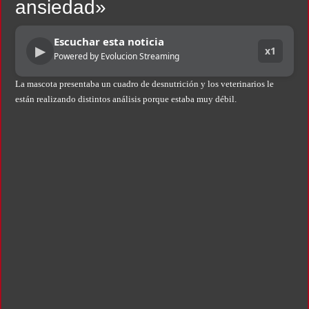
ansiedad»
Juicio por Loan: un perito confirmó que había rastros del nene en los autos de do
Escuchar esta noticia
«Yo tenía mi propia droga, creo que me la habían regalado»: qué declaró Candela 
▶
x1
Powered by Evolucion Streaming
Dolor en Chubut: murió el intendente de Gaiman en medio de una operación
La mascota presentaba un cuadro de desnutrición y los veterinarios le
Escala el conflicto universitario: los rectores piden a la Justicia que intime al 
están realizando distintos análisis porque estaba muy débil.