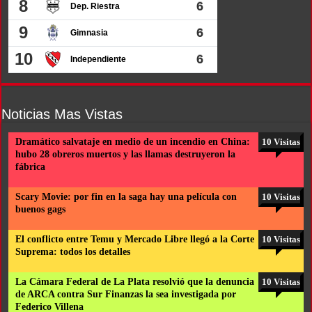
Noticias Mas Vistas
Dramático salvataje en medio de un incendio en China:
10 Visitas
hubo 28 obreros muertos y las llamas destruyeron la
fábrica
Scary Movie: por fin en la saga hay una película con
10 Visitas
buenos gags
El conflicto entre Temu y Mercado Libre llegó a la Corte
10 Visitas
Suprema: todos los detalles
La Cámara Federal de La Plata resolvió que la denuncia
10 Visitas
de ARCA contra Sur Finanzas la sea investigada por
Federico Villena