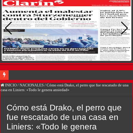
River lo descartó y el pibe Jaime brilla en Peñarol de Montevideo: «¿Nos dieron
INICIO
/
NACIONALES
/
Cómo está Drako, el perro que fue rescatado de una
casa en Liniers: «Todo le genera ansiedad»
Camilota presentó a su nueva novia y contó su historia de amor: «Hoy, por fin, 
Flávio Bolsonaro culpó a Lula da Silva de la crisis con Argentina y a su «polític
Cómo está Drako, el perro que
Descartado un Plan Platita, asoma el crédito en dólares
fue rescatado de una casa en
Santiago Bausili, presidente del Banco Central, coincide con Luis Caputo y desc
Liniers: «Todo le genera
Declaró el enfermero que fue el último en ver con vida a Maradona: «Descansaba