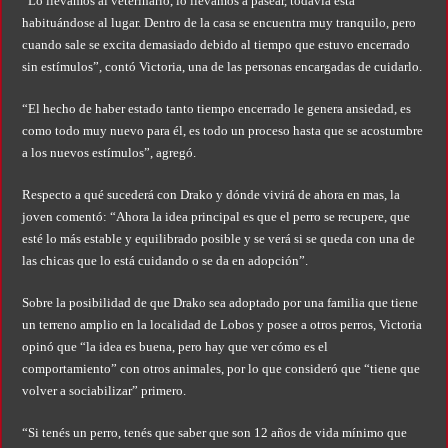
“Lo llevamos al veterinario, lo llevamos a pasear, todavía está
habituándose al lugar. Dentro de la casa se encuentra muy tranquilo, pero
cuando sale se excita demasiado debido al tiempo que estuvo encerrado
sin estímulos”, contó Victoria, una de las personas encargadas de cuidarlo.
“El hecho de haber estado tanto tiempo encerrado le genera ansiedad, es
como todo muy nuevo para él, es todo un proceso hasta que se acostumbre
a los nuevos estímulos”, agregó.
Respecto a qué sucederá con Drako y dónde vivirá de ahora en mas, la
joven comentó: “Ahora la idea principal es que el perro se recupere, que
esté lo más estable y equilibrado posible y se verá si se queda con una de
las chicas que lo está cuidando o se da en adopción”.
Sobre la posibilidad de que Drako sea adoptado por una familia que tiene
un terreno amplio en la localidad de Lobos y posee a otros perros, Victoria
opinó que “la idea es buena, pero hay que ver cómo es el
comportamiento” con otros animales, por lo que consideró que “tiene que
volver a sociabilizar” primero.
“Si tenés un perro, tenés que saber que son 12 años de vida mínimo que