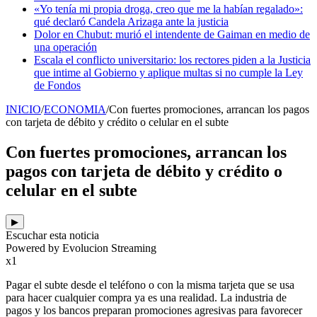
«Yo tenía mi propia droga, creo que me la habían regalado»:
qué declaró Candela Arizaga ante la justicia
Dolor en Chubut: murió el intendente de Gaiman en medio de
una operación
Escala el conflicto universitario: los rectores piden a la Justicia
que intime al Gobierno y aplique multas si no cumple la Ley
de Fondos
INICIO
/
ECONOMIA
/
Con fuertes promociones, arrancan los pagos
con tarjeta de débito y crédito o celular en el subte
Con fuertes promociones, arrancan los
pagos con tarjeta de débito y crédito o
celular en el subte
▶
Escuchar esta noticia
Powered by Evolucion Streaming
x1
Pagar el subte desde el teléfono o con la misma tarjeta que se usa
para hacer cualquier compra ya es una realidad. La industria de
pagos y los bancos preparan promociones agresivas para favorecer