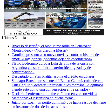
Ultimas Noticias
River lo descartó y el pibe Jaime brilla en Peñarol de
Montevideo: «¿Nos dieron a Messi?»
Camilota presentó a su nueva novia y contó su historia de
amor: «Hoy, por fin, podemos dejar de escondernos»
Flávio Bolsonaro culpó a Lula da Silva de la crisis con
Argentina y a su «política exterior ideologizada y de
confrontación»
Descartado un Plan Platita, asoma el crédito en dólares
Santiago Bausili, presidente del Banco Central, coincide con
Luis Caputo y descarta un rescate a los morosos: «Seguimos
viendo esto como una conversación entre privados»
Declaró el enfermero que fue el último en ver con vida a
Maradona: «Descansaba en buena forma»
Juicio por Loan: un perito confirmó que había rastros del nene
en los autos de dos de los acusados