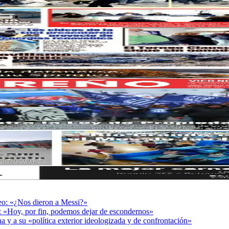
deo: «¿Nos dieron a Messi?»
r: «Hoy, por fin, podemos dejar de escondernos»
a y a su «política exterior ideologizada y de confrontación»