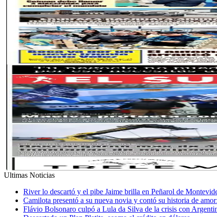
Ultimas Noticias
River lo descartó y el pibe Jaime brilla en Peñarol de Montevi
Camilota presentó a su nueva novia y contó su historia de amo
Flávio Bolsonaro culpó a Lula da Silva de la crisis con Argentin