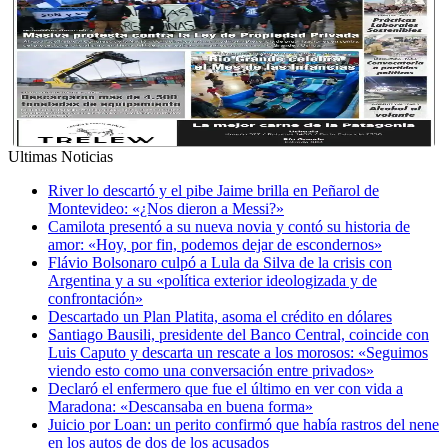
Ultimas Noticias
River lo descartó y el pibe Jaime brilla en Peñarol de
Montevideo: «¿Nos dieron a Messi?»
Camilota presentó a su nueva novia y contó su historia de
amor: «Hoy, por fin, podemos dejar de escondernos»
Flávio Bolsonaro culpó a Lula da Silva de la crisis con
Argentina y a su «política exterior ideologizada y de
confrontación»
Descartado un Plan Platita, asoma el crédito en dólares
Santiago Bausili, presidente del Banco Central, coincide con
Luis Caputo y descarta un rescate a los morosos: «Seguimos
viendo esto como una conversación entre privados»
Declaró el enfermero que fue el último en ver con vida a
Maradona: «Descansaba en buena forma»
Juicio por Loan: un perito confirmó que había rastros del nene
en los autos de dos de los acusados