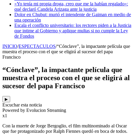
«Yo tenía mi propia droga, creo que me la habían regalado»:
qué declaró Candela Arizaga ante la justicia
Dolor en Chubut: murió el intendente de Gaiman en medio de
una operación
Escala el conflicto universitario: los rectores piden a la Justicia
que intime al Gobierno y aplique multas si no cumple la Ley
de Fondos
INICIO
/
ESPECTACULOS
/
“Cónclave”, la impactante película que
muestra el proceso con el que se eligirá al sucesor del papa
Francisco
“Cónclave”, la impactante película que
muestra el proceso con el que se eligirá al
sucesor del papa Francisco
▶
Escuchar esta noticia
Powered by Evolucion Streaming
x1
Con la muerte de Jorge Bergoglio, el film multinominado al Oscar
que fue protagonizado por Ralph Fiennes quedó en boca de todos.