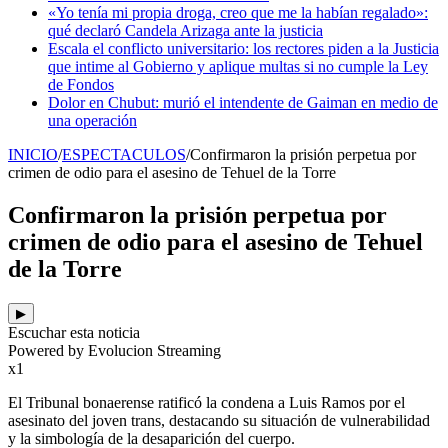
«Yo tenía mi propia droga, creo que me la habían regalado»:
qué declaró Candela Arizaga ante la justicia
Escala el conflicto universitario: los rectores piden a la Justicia
que intime al Gobierno y aplique multas si no cumple la Ley
de Fondos
Dolor en Chubut: murió el intendente de Gaiman en medio de
una operación
INICIO
/
ESPECTACULOS
/
Confirmaron la prisión perpetua por
crimen de odio para el asesino de Tehuel de la Torre
Confirmaron la prisión perpetua por
crimen de odio para el asesino de Tehuel
de la Torre
▶
Escuchar esta noticia
Powered by Evolucion Streaming
x1
El Tribunal bonaerense ratificó la condena a Luis Ramos por el
asesinato del joven trans, destacando su situación de vulnerabilidad
y la simbología de la desaparición del cuerpo.