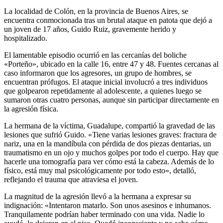
La localidad de Colón, en la provincia de Buenos Aires, se
encuentra conmocionada tras un brutal ataque en patota que dejó a
un joven de 17 años, Guido Ruiz, gravemente herido y
hospitalizado.
El lamentable episodio ocurrió en las cercanías del boliche
«Porteño», ubicado en la calle 16, entre 47 y 48. Fuentes cercanas al
caso informaron que los agresores, un grupo de hombres, se
encuentran prófugos. El ataque inicial involucró a tres individuos
que golpearon repetidamente al adolescente, a quienes luego se
sumaron otras cuatro personas, aunque sin participar directamente en
la agresión física.
La hermana de la víctima, Guadalupe, compartió la gravedad de las
lesiones que sufrió Guido. «Tiene varias lesiones graves: fractura de
nariz, una en la mandíbula con pérdida de dos piezas dentarias, un
traumatismo en un ojo y muchos golpes por todo el cuerpo. Hay que
hacerle una tomografía para ver cómo está la cabeza. Además de lo
físico, está muy mal psicológicamente por todo esto», detalló,
reflejando el trauma que atraviesa el joven.
La magnitud de la agresión llevó a la hermana a expresar su
indignación: «Intentaron matarlo. Son unos asesinos e inhumanos.
Tranquilamente podrían haber terminado con una vida. Nadie lo