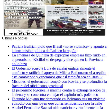
Ultimas Noticias
Patricia Bullrich pidió que Brasil «no se victimice» y apuntó a
la intromisión política de Lula en la región
La amenaza de Quintela de expropiar empresas hizo ruido en
el peronismo: Kicillof se despega y dice que en la Provincia
no lo hizo
El Gobierno acusó a Lula de escalar unilateralmente el
conflicto y ratificó el apoyo de Milei a Bolsonaro: «La región
está cambiando y esperamos que así también sea en Brasil»
Misiones: el gobernador rompió con Rovira y se profundiza la
fractura del oficialismo provincial
El peronismo fogonea la marcha contra la extranjerización de
la tierra y se concentra en bajar el capítulo más polémico
Facundo Moyano fue demorado en Belgrano tras un violento
episodio con una joven que corría semidesnuda por la calle
Anabel Fernández Sagasti pide participar virtualmente de la