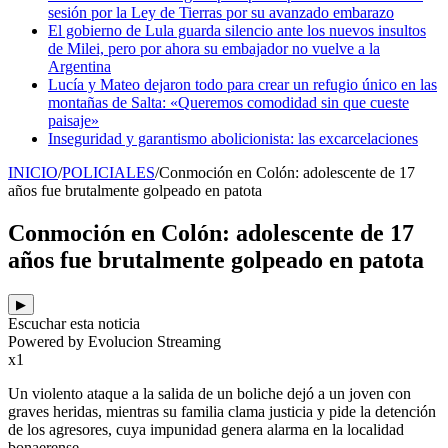
sesión por la Ley de Tierras por su avanzado embarazo
El gobierno de Lula guarda silencio ante los nuevos insultos
de Milei, pero por ahora su embajador no vuelve a la
Argentina
Lucía y Mateo dejaron todo para crear un refugio único en las
montañas de Salta: «Queremos comodidad sin que cueste
paisaje»
Inseguridad y garantismo abolicionista: las excarcelaciones
INICIO
/
POLICIALES
/
Conmoción en Colón: adolescente de 17
años fue brutalmente golpeado en patota
Conmoción en Colón: adolescente de 17
años fue brutalmente golpeado en patota
▶
Escuchar esta noticia
Powered by Evolucion Streaming
x1
Un violento ataque a la salida de un boliche dejó a un joven con
graves heridas, mientras su familia clama justicia y pide la detención
de los agresores, cuya impunidad genera alarma en la localidad
bonaerense.