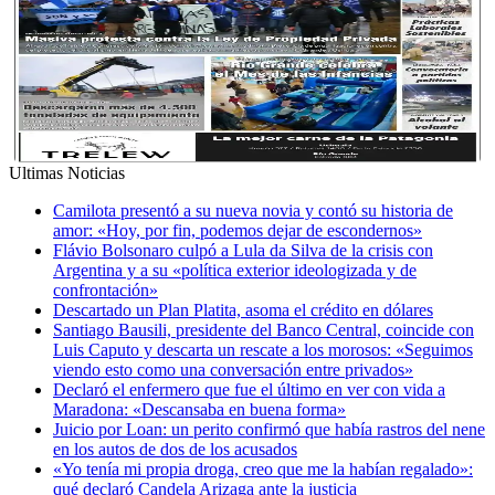
Ultimas Noticias
Camilota presentó a su nueva novia y contó su historia de
amor: «Hoy, por fin, podemos dejar de escondernos»
Flávio Bolsonaro culpó a Lula da Silva de la crisis con
Argentina y a su «política exterior ideologizada y de
confrontación»
Descartado un Plan Platita, asoma el crédito en dólares
Santiago Bausili, presidente del Banco Central, coincide con
Luis Caputo y descarta un rescate a los morosos: «Seguimos
viendo esto como una conversación entre privados»
Declaró el enfermero que fue el último en ver con vida a
Maradona: «Descansaba en buena forma»
Juicio por Loan: un perito confirmó que había rastros del nene
en los autos de dos de los acusados
«Yo tenía mi propia droga, creo que me la habían regalado»:
qué declaró Candela Arizaga ante la justicia