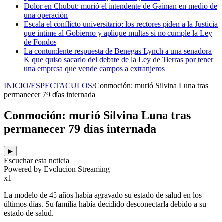
Dolor en Chubut: murió el intendente de Gaiman en medio de
una operación
Escala el conflicto universitario: los rectores piden a la Justicia
que intime al Gobierno y aplique multas si no cumple la Ley
de Fondos
La contundente respuesta de Benegas Lynch a una senadora
K que quiso sacarlo del debate de la Ley de Tierras por tener
una empresa que vende campos a extranjeros
INICIO
/
ESPECTACULOS
/
Conmoción: murió Silvina Luna tras
permanecer 79 días internada
Conmoción: murió Silvina Luna tras
permanecer 79 días internada
▶
Escuchar esta noticia
Powered by Evolucion Streaming
x1
La modelo de 43 años había agravado su estado de salud en los
últimos días. Su familia había decidido desconectarla debido a su
estado de salud.