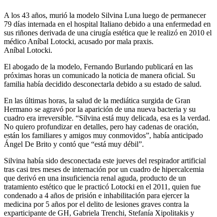
A los 43 años, murió la modelo Silvina Luna luego de permanecer
79 días internada en el hospital Italiano debido a una enfermedad en
sus riñones derivada de una cirugía estética que le realizó en 2010 el
médico Aníbal Lotocki, acusado por mala praxis.
Aníbal Lotocki.
El abogado de la modelo, Fernando Burlando publicará en las
próximas horas un comunicado la noticia de manera oficial. Su
familia había decidido desconectarla debido a su estado de salud.
En las últimas horas, la salud de la mediática surgida de Gran
Hermano se agravó por la aparición de una nueva bacteria y su
cuadro era irreversible. “Silvina está muy delicada, esa es la verdad.
No quiero profundizar en detalles, pero hay cadenas de oración,
están los familiares y amigos muy conmovidos”, había anticipado
Ángel De Brito y contó que “está muy débil”.
Silvina había sido desconectada este jueves del respirador artificial
tras casi tres meses de internación por un cuadro de hipercalcemia
que derivó en una insuficiencia renal aguda, producto de un
tratamiento estético que le practicó Lotocki en el 2011, quien fue
condenado a 4 años de prisión e inhabilitación para ejercer la
medicina por 5 años por el delito de lesiones graves contra la
exparticipante de GH, Gabriela Trenchi, Stefanía Xipolitakis y