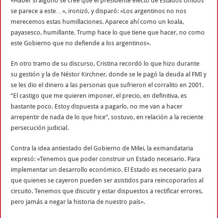
«Haber si alguno se cree que el presidente electo de Estados Unidos
se parece a este…», ironizó, y disparó: «Los argentinos no nos
merecemos estas humillaciones. Aparece ahí como un koala,
payasesco, humillante. Trump hace lo que tiene que hacer, no como
este Gobierno que no defiende a los argentinos».
En otro tramo de su discurso, Cristina recordó lo que hizo durante
su gestión y la de Néstor Kirchner, donde se le pagó la deuda al FMI y
se les dio el dinero a las personas que sufrieron el corralito en 2001.
“El castigo que me quieren imponer, el precio, en definitiva, es
bastante poco. Estoy dispuesta a pagarlo, no me van a hacer
arrepentir de nada de lo que hice”, sostuvo, en relación a la reciente
persecución judicial.
Contra la idea antiestado del Gobierno de Milei, la exmandataria
expresó: «Tenemos que poder construir un Estado necesario. Para
implementar un desarrollo económico. El Estado es necesario para
que quienes se cayeron pueden ser asistidos para reincoporarlos al
circuito. Tenemos que discutir y estar dispuestos a rectificar errores,
pero jamás a negar la historia de nuestro país».