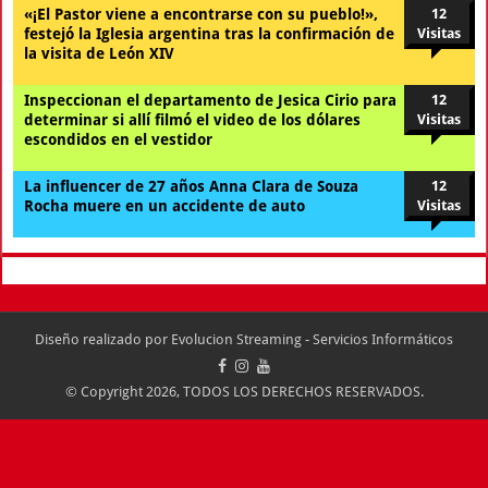
«¡El Pastor viene a encontrarse con su pueblo!»,
12
festejó la Iglesia argentina tras la confirmación de
Visitas
la visita de León XIV
Inspeccionan el departamento de Jesica Cirio para
12
determinar si allí filmó el video de los dólares
Visitas
escondidos en el vestidor
La influencer de 27 años Anna Clara de Souza
12
Rocha muere en un accidente de auto
Visitas
Diseño realizado por
Evolucion Streaming - Servicios Informáticos
© Copyright 2026, TODOS LOS DERECHOS RESERVADOS.