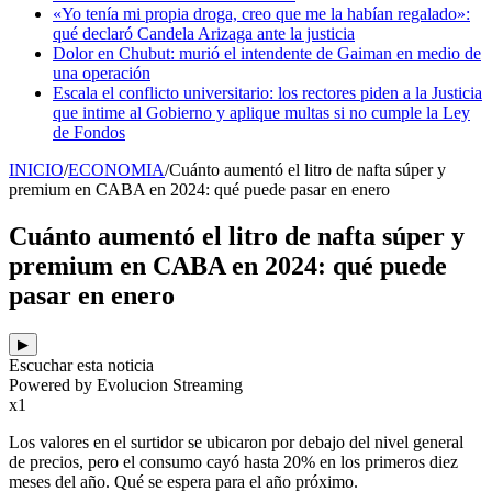
«Yo tenía mi propia droga, creo que me la habían regalado»:
qué declaró Candela Arizaga ante la justicia
Dolor en Chubut: murió el intendente de Gaiman en medio de
una operación
Escala el conflicto universitario: los rectores piden a la Justicia
que intime al Gobierno y aplique multas si no cumple la Ley
de Fondos
INICIO
/
ECONOMIA
/
Cuánto aumentó el litro de nafta súper y
premium en CABA en 2024: qué puede pasar en enero
Cuánto aumentó el litro de nafta súper y
premium en CABA en 2024: qué puede
pasar en enero
▶
Escuchar esta noticia
Powered by Evolucion Streaming
x1
Los valores en el surtidor se ubicaron por debajo del nivel general
de precios, pero el consumo cayó hasta 20% en los primeros diez
meses del año. Qué se espera para el año próximo.