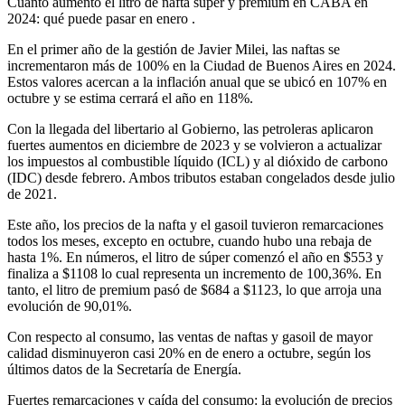
Cuánto aumentó el litro de nafta súper y premium en CABA en
2024: qué puede pasar en enero .
En el primer año de la gestión de Javier Milei, las naftas se
incrementaron más de 100% en la Ciudad de Buenos Aires en 2024.
Estos valores acercan a la inflación anual que se ubicó en 107% en
octubre y se estima cerrará el año en 118%.
Con la llegada del libertario al Gobierno, las petroleras aplicaron
fuertes aumentos en diciembre de 2023 y se volvieron a actualizar
los impuestos al combustible líquido (ICL) y al dióxido de carbono
(IDC) desde febrero. Ambos tributos estaban congelados desde julio
de 2021.
Este año, los precios de la nafta y el gasoil tuvieron remarcaciones
todos los meses, excepto en octubre, cuando hubo una rebaja de
hasta 1%. En números, el litro de súper comenzó el año en $553 y
finaliza a $1108 lo cual representa un incremento de 100,36%. En
tanto, el litro de premium pasó de $684 a $1123, lo que arroja una
evolución de 90,01%.
Con respecto al consumo, las ventas de naftas y gasoil de mayor
calidad disminuyeron casi 20% en de enero a octubre, según los
últimos datos de la Secretaría de Energía.
Fuertes remarcaciones y caída del consumo: la evolución de precios