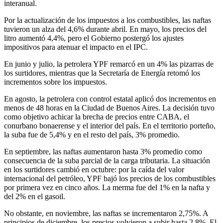
interanual.
Por la actualización de los impuestos a los combustibles, las naftas
tuvieron un alza del 4,6% durante abril. En mayo, los precios del
litro aumentó 4,4%, pero el Gobierno postergó los ajustes
impositivos para atenuar el impacto en el IPC.
En junio y julio, la petrolera YPF remarcó en un 4% las pizarras de
los surtidores, mientras que la Secretaría de Energía retomó los
incrementos sobre los impuestos.
En agosto, la petrolera con control estatal aplicó dos incrementos en
menos de 48 horas en la Ciudad de Buenos Aires. La decisión tuvo
como objetivo achicar la brecha de precios entre CABA, el
conurbano bonaerense y el interior del país. En el territorio porteño,
la suba fue de 5,4% y en el resto del país, 3% promedio.
En septiembre, las naftas aumentaron hasta 3% promedio como
consecuencia de la suba parcial de la carga tributaria. La situación
en los surtidores cambió en octubre: por la caída del valor
internacional del petróleo, YPF bajó los precios de los combustibles
por primera vez en cinco años. La merma fue del 1% en la nafta y
del 2% en el gasoil.
No obstante, en noviembre, las naftas se incrementaron 2,75%. A
principios de diciembre, los precios volvieron a subir hasta 2,8%. El