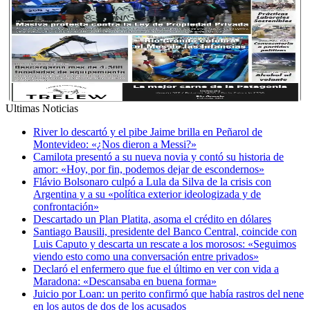
Ultimas Noticias
River lo descartó y el pibe Jaime brilla en Peñarol de
Montevideo: «¿Nos dieron a Messi?»
Camilota presentó a su nueva novia y contó su historia de
amor: «Hoy, por fin, podemos dejar de escondernos»
Flávio Bolsonaro culpó a Lula da Silva de la crisis con
Argentina y a su «política exterior ideologizada y de
confrontación»
Descartado un Plan Platita, asoma el crédito en dólares
Santiago Bausili, presidente del Banco Central, coincide con
Luis Caputo y descarta un rescate a los morosos: «Seguimos
viendo esto como una conversación entre privados»
Declaró el enfermero que fue el último en ver con vida a
Maradona: «Descansaba en buena forma»
Juicio por Loan: un perito confirmó que había rastros del nene
en los autos de dos de los acusados