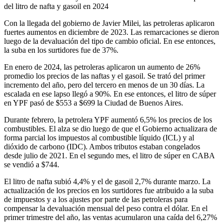
del litro de nafta y gasoil en 2024
Con la llegada del gobierno de Javier Milei, las petroleras aplicaron
fuertes aumentos en diciembre de 2023. Las remarcaciones se dieron
luego de la devaluación del tipo de cambio oficial. En ese entonces,
la suba en los surtidores fue de 37%.
En enero de 2024, las petroleras aplicaron un aumento de 26%
promedio los precios de las naftas y el gasoil. Se trató del primer
incremento del año, pero del tercero en menos de un 30 días. La
escalada en ese lapso llegó a 90%. En ese entonces, el litro de súper
en YPF pasó de $553 a $699 la Ciudad de Buenos Aires.
Durante febrero, la petrolera YPF aumentó 6,5% los precios de los
combustibles. El alza se dio luego de que el Gobierno actualizara de
forma parcial los impuestos al combustible líquido (ICL) y al
dióxido de carbono (IDC). Ambos tributos estaban congelados
desde julio de 2021. En el segundo mes, el litro de súper en CABA
se vendió a $744.
El litro de nafta subió 4,4% y el de gasoil 2,7% durante marzo. La
actualización de los precios en los surtidores fue atribuido a la suba
de impuestos y a los ajustes por parte de las petroleras para
compensar la devaluación mensual del peso contra el dólar. En el
primer trimestre del año, las ventas acumularon una caída del 6,27%