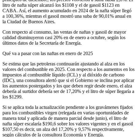
litro de nafta súper alcanzó los $1108 y el de gasoil $1123 en
CABA. Así, el aumento acumulado en 2024 de la nafta súper llegó
a 100,36%, mientras el gasoil mostró una suba de 90,01% anual en
la Ciudad de Buenos Aires.
Con respecto al consumo, las ventas de naftas y gasoil de mayor
calidad disminuyeron casi 20% en de enero a octubre, según los
últimos datos de la Secretaría de Energía.
Qué va a pasar con las naftas en enero de 2025
Se estima que las petroleras continuarán ajustando al alza en los
valores del combustible en 2025. Con respecto a los aumentos en los
impuestos al combustible líquido (ICL) y al dióxido de carbono
(IDC), una consultora alertó que si el Gobierno se inclina por aplicar
los aumentos postergados y los que deben regir desde enero, el alza
debería al surtidor debería ser de 17,20% y el litro de súper llegaría a
los $1299.
Si se aplica toda la actualización pendiente a los gravámenes fijados
para los combustibles virgen (relegada en varias oportunidades de
manera total y aplicada de manera parcial desde junio), el litro de
nafta súper escalaría $190,6 sobre los valores vigentes y en el gasoil
$107,50 es decir, un alza del 17,20% y 9,57% respectivamente,
según cálculos de la consultora Economía y Energía.