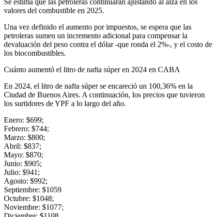
Se estima que las petroleras continuarán ajustando al alza en los
valores del combustible en 2025.
Una vez definido el aumento por impuestos, se espera que las
petroleras sumen un incremento adicional para compensar la
devaluación del peso contra el dólar -que ronda el 2%-, y el costo de
los biocombustibles.
Cuánto aumentó el litro de nafta súper en 2024 en CABA
En 2024, el litro de nafta súper se encareció un 100,36% en la
Ciudad de Buenos Aires. A continuación, los precios que tuvieron
los surtidores de YPF a lo largo del año.
Enero: $699;
Febrero: $744;
Marzo: $800;
Abril: $837;
Mayo: $870;
Junio: $905;
Julio: $941;
Agosto: $992;
Septiembre: $1059
Octubre: $1048;
Noviembre: $1077;
Diciembre: $1108.