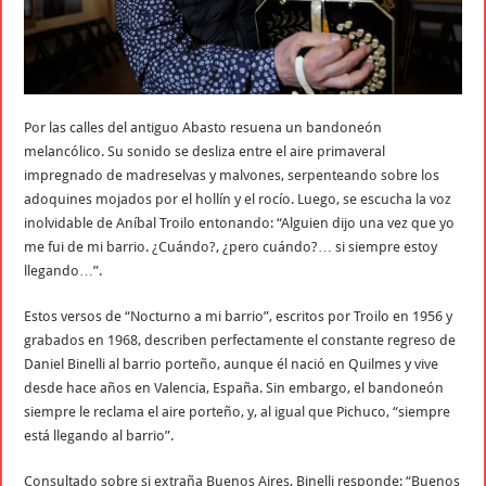
Por las calles del antiguo Abasto resuena un bandoneón
melancólico. Su sonido se desliza entre el aire primaveral
impregnado de madreselvas y malvones, serpenteando sobre los
adoquines mojados por el hollín y el rocío. Luego, se escucha la voz
inolvidable de Aníbal Troilo entonando: “Alguien dijo una vez que yo
me fui de mi barrio. ¿Cuándo?, ¿pero cuándo?… si siempre estoy
llegando…”.
Estos versos de “Nocturno a mi barrio”, escritos por Troilo en 1956 y
grabados en 1968, describen perfectamente el constante regreso de
Daniel Binelli al barrio porteño, aunque él nació en Quilmes y vive
desde hace años en Valencia, España. Sin embargo, el bandoneón
siempre le reclama el aire porteño, y, al igual que Pichuco, “siempre
está llegando al barrio”.
Consultado sobre si extraña Buenos Aires, Binelli responde: “Buenos