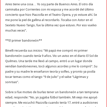
Aires tiene una cosa… Yo soy parte de Buenos Aires. El otro día
caminaba por Corrientes con mi esposa y me acordé del último
concierto que hizo Piazzolla en el Teatro Ópera, y yo estuve ahí. Se
me pone la piel de gallina al recordarlo. Tocaba con Astor en el
Sexteto Nuevo Tango, fue la última vez que estuvo. Por eso vuelvo
muchas veces”.
**El primer bandoneón**
Binelli recuerda sus inicios: “Mi papá me compró mi primer
bandoneón cuando tenía 9 años. Vio un aviso en el diario El Sol de
Quilmes. Una tarde me llevó al campo, entró a un lugar donde
vendían bandoneones, tocó algunos acordes y me lo compró”. Su
padre y su madre le enseñaron teoría y solfeo, y pronto ya podía
tocar temas como el tango “9 de Julio” y el valse “Lágrimas y
sonrisas”.
Sobre si fue motivo de burlas tener un bandoneón a tan temprana
edad, responde: “No, yo jugaba fútbol también. Mi viejo me apoyó
siempre. Me escuchó Piazzolla cuando tenía 17, entré a audiciones