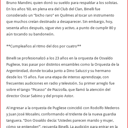
Bruno Mandini, quien donó su sueldo para respaldar a los solistas.
En los años ’60, en plena era del Club del Clan, Binelli fue
considerado un “bicho raro” en Quilmes al tocar un instrumento
que muchos creían destinado a desaparecer. Sin embargo, hoy,
sesenta años después, sigue vivo y activo, a punto de cumplir 80 y
aún tocando su bandoneón.
**Cumpleaños al ritmo del dos por cuatro**
Binelli se profesionalizó a los 23 años en la orquesta de Osvaldo
Pugliese, tras pasar por distintos ensambles como la Orquesta de la
Argentinidad, donde tocaba junto a Dino Saluzzi y su hermano
desde los 15 años. Fue una etapa de intenso aprendizaje, con
frecuentes audiciones en radio y televisión. Su primer arreglo fue
sobre el tango “Picasso” de Piazzolla, que llamó la atención del
director Oscar Sabino y del propio Astor.
Al ingresar a la orquesta de Pugliese coincidió con Rodolfo Mederos
y Juan José Mosalini, conformando el tridente de la nueva guardia
tanguera. “Don Osvaldo decía: ‘Ustedes parecen marido y mujer,
cómo se entienden’”, recuerda Binelli. La audición para entrar en la