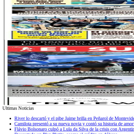
Ultimas Noticias
River lo descartó y el pibe Jaime brilla en Peñarol de Montevi
Camilota presentó a su nueva novia y contó su historia de amo
Flávio Bolsonaro culpó a Lula da Silva de la crisis con Argentin