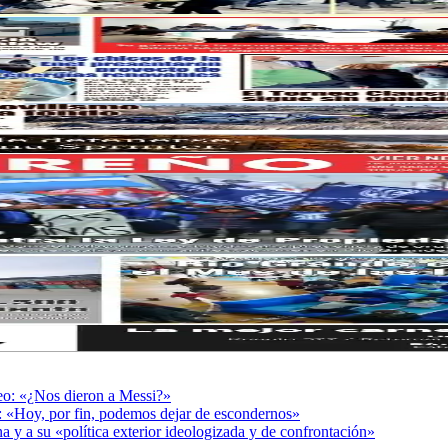
deo: «¿Nos dieron a Messi?»
r: «Hoy, por fin, podemos dejar de escondernos»
a y a su «política exterior ideologizada y de confrontación»