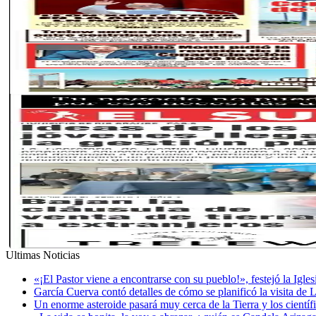
Ultimas Noticias
«¡El Pastor viene a encontrarse con su pueblo!», festejó la Igle
García Cuerva contó detalles de cómo se planificó la visita de 
Un enorme asteroide pasará muy cerca de la Tierra y los cientí