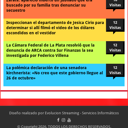
buscado por su familia tras denunciar su
Visitas
secuestro
Inspeccionan el departamento de Jesica Cirio para
12
determinar si allí filmó el video de los dólares
Visitas
escondidos en el vestidor
La Cámara Federal de La Plata resolvió que la
12
denuncia de ARCA contra Sur Finanzas la sea
Visitas
investigada por Federico Villena
La polémica declaración de una senadora
12
kirchnerista: «No creo que este gobierno llegue al
Visitas
26 de octubre»
Diseño realizado por
Evolucion Streaming - Servicios Informáticos
© Copyright 2026, TODOS LOS DERECHOS RESERVADOS.