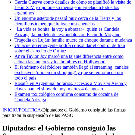
García Cuerva contó detalles de cómo se planificó la visita de
León XIV y dijo que su mensaje interpelará a todos los
argentinos
Un enorme asteroide pasará muy cerca de la Tierra y los
científicos temen que traiga consecuencias
«La vida es bonita, la voy a abrazar»: quién es Candela
Arizaga, la modelo del escándalo con Facundo Moyano
Tragedia en Luján: familia muere en choque durante mudanza
Un acuerdo emergente podría consolidar el control de Irán
sobre el estrecho de Ormuz
Anya Taylor-Joy marcó una tajante diferencia entre como
actúan las mujeres y los hombres en Hollywood
El fenómeno del folclore también llegó al streaming: canales
exclusivos (uno en un shopping) y que se reproducen por
todo el país
Rosalía en Argentina: horarios, accesos a Movistar Arena y
claves para el show de hoy, martes 4 de agosto
Examen toxicológico confirma consumo de cocaína de
Candela Arizaga
INICIO
/
POLITICA
/
Diputados: el Gobierno consiguió las firmas
para tratar la suspensión de las PASO
Diputados: el Gobierno consiguió las