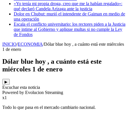
«Yo tenía mi propia droga, creo que me la habían regalado»:
qué declaró Candela Arizaga ante la justicia
Dolor en Chubut: murió el intendente de Gaiman en medio de
una operación
Escala el conflicto universitario: los rectores piden a la Justicia
que intime al Gobierno y aplique multas si no cumple la Ley
de Fondos
INICIO
/
ECONOMIA
/
Dólar blue hoy , a cuánto está este miércoles
1 de enero
Dólar blue hoy , a cuánto está este
miércoles 1 de enero
▶
Escuchar esta noticia
Powered by Evolucion Streaming
x1
Todo lo que pasa en el mercado cambiario nacional.