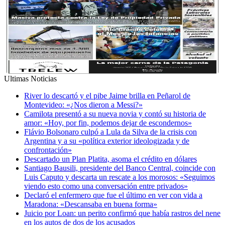
Ultimas Noticias
River lo descartó y el pibe Jaime brilla en Peñarol de
Montevideo: «¿Nos dieron a Messi?»
Camilota presentó a su nueva novia y contó su historia de
amor: «Hoy, por fin, podemos dejar de escondernos»
Flávio Bolsonaro culpó a Lula da Silva de la crisis con
Argentina y a su «política exterior ideologizada y de
confrontación»
Descartado un Plan Platita, asoma el crédito en dólares
Santiago Bausili, presidente del Banco Central, coincide con
Luis Caputo y descarta un rescate a los morosos: «Seguimos
viendo esto como una conversación entre privados»
Declaró el enfermero que fue el último en ver con vida a
Maradona: «Descansaba en buena forma»
Juicio por Loan: un perito confirmó que había rastros del nene
en los autos de dos de los acusados