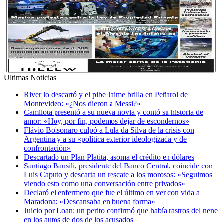
Ultimas Noticias
River lo descartó y el pibe Jaime brilla en Peñarol de
Montevideo: «¿Nos dieron a Messi?»
Camilota presentó a su nueva novia y contó su historia de
amor: «Hoy, por fin, podemos dejar de escondernos»
Flávio Bolsonaro culpó a Lula da Silva de la crisis con
Argentina y a su «política exterior ideologizada y de
confrontación»
Descartado un Plan Platita, asoma el crédito en dólares
Santiago Bausili, presidente del Banco Central, coincide con
Luis Caputo y descarta un rescate a los morosos: «Seguimos
viendo esto como una conversación entre privados»
Declaró el enfermero que fue el último en ver con vida a
Maradona: «Descansaba en buena forma»
Juicio por Loan: un perito confirmó que había rastros del nene
en los autos de dos de los acusados