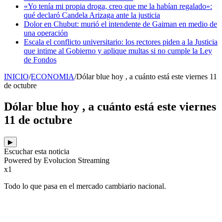
«Yo tenía mi propia droga, creo que me la habían regalado»:
qué declaró Candela Arizaga ante la justicia
Dolor en Chubut: murió el intendente de Gaiman en medio de
una operación
Escala el conflicto universitario: los rectores piden a la Justicia
que intime al Gobierno y aplique multas si no cumple la Ley
de Fondos
INICIO
/
ECONOMIA
/
Dólar blue hoy , a cuánto está este viernes 11
de octubre
Dólar blue hoy , a cuánto está este viernes
11 de octubre
▶
Escuchar esta noticia
Powered by Evolucion Streaming
x1
Todo lo que pasa en el mercado cambiario nacional.