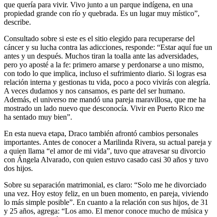
que quería para vivir. Vivo junto a un parque indígena, en una
propiedad grande con río y quebrada. Es un lugar muy místico”,
describe.
Consultado sobre si este es el sitio elegido para recuperarse del
cáncer y su lucha contra las adicciones, responde: “Estar aquí fue un
antes y un después. Muchos tiran la toalla ante las adversidades,
pero yo aposté a la fe: primero amarse y perdonarse a uno mismo,
con todo lo que implica, incluso el sufrimiento diario. Si logras esa
relación interna y gestionas tu vida, poco a poco vivirás con alegría.
A veces dudamos y nos cansamos, es parte del ser humano.
Además, el universo me mandó una pareja maravillosa, que me ha
mostrado un lado nuevo que desconocía. Vivir en Puerto Rico me
ha sentado muy bien”.
En esta nueva etapa, Draco también afrontó cambios personales
importantes. Antes de conocer a Marilinda Rivera, su actual pareja y
a quien llama “el amor de mi vida”, tuvo que atravesar su divorcio
con Ángela Alvarado, con quien estuvo casado casi 30 años y tuvo
dos hijos.
Sobre su separación matrimonial, es claro: “Solo me he divorciado
una vez. Hoy estoy feliz, en un buen momento, en pareja, viviendo
lo más simple posible”. En cuanto a la relación con sus hijos, de 31
y 25 años, agrega: “Los amo. El menor conoce mucho de música y