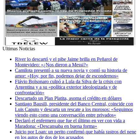
Ultimas Noticias
River lo descartó y el pibe Jaime brilla en Peñarol de
Montevideo: «¿Nos dieron a Messi?»
Camilota presentó a su nueva novia y contó su historia de
amor: «Hoy, por fin, podemos dejar de escondernos»
Flávio Bolsonaro culpó a Lula da Silva de la crisis con
Argentina y a su «política exterior ideologizada y de
confrontación»
Descartado un Plan Platita, asoma el crédito en dólares
Santiago Bausili, presidente del Banco Central, coincide con
Luis Caputo y descarta un rescate a los morosos: «Seguimos
viendo esto como una conversación entre privados»
Declaró el enfermero que fue el último en ver con vida a
Maradona: «Descansaba en buena forma»
Juicio por Loan: un perito confirmó que había rastros del nene
en los autos de dos de los acusados