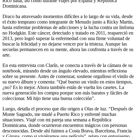
Rico natal, así como durante viajes por España y República
Dominicana.
Draco ha atravesado momentos difíciles a lo largo de su vida, desde
el éxito temprano como integrante de Menudo junto a Ricky Martin,
hasta enfrentar problemas de adicciones y la lucha contra un linfoma
no Hodgkin. Este cáncer, detectado y tratado en 2011, reapareció en
2013, pero logró superar la enfermedad con una firme voluntad de
buscar la felicidad y no dejarse vencer por la tristeza. Aunque las
secuelas permanecen en su mente, ahora las confronta a través de su
arte.
En esta entrevista con Clarín, se conecta a través de la cámara de su
notebook, mirando desde un ángulo elevado, mientras reflexiona
sobre su presente. Antes de comenzar, sostiene orgulloso el vinilo de
su nuevo álbum y comenta: “Qué bueno un vinilo en estos tiempos,
¿no? Es lo mejor. Ahora también están de vuelta los casetes. La
nueva generación los compra porque son más baratos y fáciles de
coleccionar. Mi hijo tiene una buena colección”.
Luego, detalla el proceso que dio origen a Olas de luz. “Después de
Monte Sagrado, me mudé a Puerto Rico y enfrenté muchas
situaciones. Viajé con mi pareja una semana a República
Dominicana, donde ocurrieron encuentros mágicos con personas
desconocidas. Desde ahí fuimos a Costa Brava, Barcelona, Francia
y Girona, como si viviéramos una película”, relata con entusiasmo.