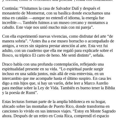
Continúa: “Visitamos la casa de Salvador Dalí y después el
monasterio de Montserrat, con su basílica donde escuchamos una
misa en catalán —aunque no entendí el idioma, la energía fue
increíble—. También fuimos a un museo cercano y montamos a
caballo. Este viaje nos unió mucho más con mi pareja”.
Con ella experimentó nuevas vivencias, como disfrutar del arte “de
manera sobria”. “Antes iba a ese museo borracho o acompañado de
amigos, a veces sin siquiera prestar atención al arte. Esta vez fui
adulto, con un cuaderno que ella me regaló para explicarle sobre el
Bosco, su tríptico El carro de heno. Me sentí distinto”, señala.
Draco habla con una profunda contemplación, reflejando una
espiritualidad presente en su vida. “Lo espiritual puede surgir
incluso en una salida juntos, más allá de esta entrevista, en un
intercambio que me acompañe hasta el último suspiro. En casa les
digo a mis hijos que, si hay un varón, debe leer a Marco Aurelio
para meditar sobre la Ley de Vida. También es bueno tener la Biblia
y la poesía de Rumi”.
Estas lecturas forman parte de la amplia biblioteca en su hogar,
ubicado sobre las montañas de Puerto Rico, donde transforma en
canciones lo vivido en sus intensos viajes. “Estoy en Monte Sagrado
ahora. Después de un retiro en Costa Rica, comprendí el espacio