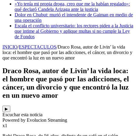
«Yo tenía mi propia droga, creo que me la habían regalado»:
qué declaró Candela Arizaga ante la justicia
Dolor en Chubut: murió el intendente de Gaiman en medio de
una operación
Escala el conflicto universitario: los rectores piden a la Justicia
que intime al Gobierno y aplique multas si no cumple la Ley
de Fondos
INICIO
/
ESPECTACULOS
/
Draco Rosa, autor de Livin’ la vida
loca: el hombre que pasó por las adicciones, el cáncer, un divorcio y
que encontró la luz en un nuevo amor
Draco Rosa, autor de Livin’ la vida loca:
el hombre que pasó por las adicciones, el
cáncer, un divorcio y que encontró la luz
en un nuevo amor
▶
Escuchar esta noticia
Powered by Evolucion Streaming
x1
Robi Draco Rosa, de 56 años, disfruta de un café en el salón