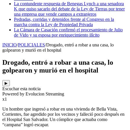
La contundente respuesta de Benegas Lynch a una senadora
K que quiso sacarlo del debate de la Ley de Tierras por tener
una empresa que vende campos a extranjeros
Pedradas, corridas y detenidos frente al Congreso en la
marcha contra la Ley de Propiedad Privada
La Cámara de Casación confirmó el procesamiento de Julio
de Vido y su esposa por enriquecimiento ilícito
INICIO
/
POLICIALES
/
Drogado, entró a robar a una casa, lo
golpearon y murió en el hospital
Drogado, entró a robar a una casa, lo
golpearon y murió en el hospital
▶
Escuchar esta noticia
Powered by Evolucion Streaming
x1
Un hombre que ingresó a robar en una vivienda de Bella Vista,
Corrientes, fue agredido por los vecinos y falleció poco después en
el Hospital San Salvador. Un cómplice que actuaba como
“campana” logró escapar.