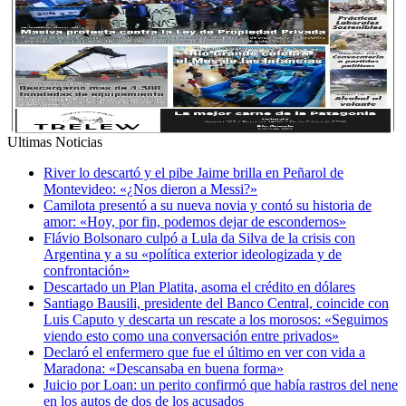
Ultimas Noticias
River lo descartó y el pibe Jaime brilla en Peñarol de
Montevideo: «¿Nos dieron a Messi?»
Camilota presentó a su nueva novia y contó su historia de
amor: «Hoy, por fin, podemos dejar de escondernos»
Flávio Bolsonaro culpó a Lula da Silva de la crisis con
Argentina y a su «política exterior ideologizada y de
confrontación»
Descartado un Plan Platita, asoma el crédito en dólares
Santiago Bausili, presidente del Banco Central, coincide con
Luis Caputo y descarta un rescate a los morosos: «Seguimos
viendo esto como una conversación entre privados»
Declaró el enfermero que fue el último en ver con vida a
Maradona: «Descansaba en buena forma»
Juicio por Loan: un perito confirmó que había rastros del nene
en los autos de dos de los acusados