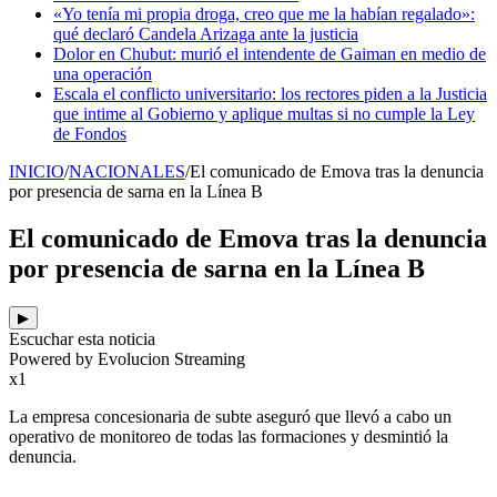
«Yo tenía mi propia droga, creo que me la habían regalado»:
qué declaró Candela Arizaga ante la justicia
Dolor en Chubut: murió el intendente de Gaiman en medio de
una operación
Escala el conflicto universitario: los rectores piden a la Justicia
que intime al Gobierno y aplique multas si no cumple la Ley
de Fondos
INICIO
/
NACIONALES
/
El comunicado de Emova tras la denuncia
por presencia de sarna en la Línea B
El comunicado de Emova tras la denuncia
por presencia de sarna en la Línea B
▶
Escuchar esta noticia
Powered by Evolucion Streaming
x1
La empresa concesionaria de subte aseguró que llevó a cabo un
operativo de monitoreo de todas las formaciones y desmintió la
denuncia.