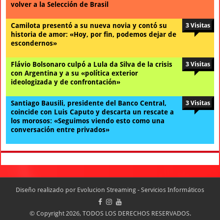
volver a la Selección de Brasil
Camilota presentó a su nueva novia y contó su
3 Visitas
historia de amor: «Hoy, por fin, podemos dejar de
escondernos»
Flávio Bolsonaro culpó a Lula da Silva de la crisis
3 Visitas
con Argentina y a su «política exterior
ideologizada y de confrontación»
Santiago Bausili, presidente del Banco Central,
3 Visitas
coincide con Luis Caputo y descarta un rescate a
los morosos: «Seguimos viendo esto como una
conversación entre privados»
Diseño realizado por
Evolucion Streaming - Servicios Informáticos
© Copyright 2026, TODOS LOS DERECHOS RESERVADOS.