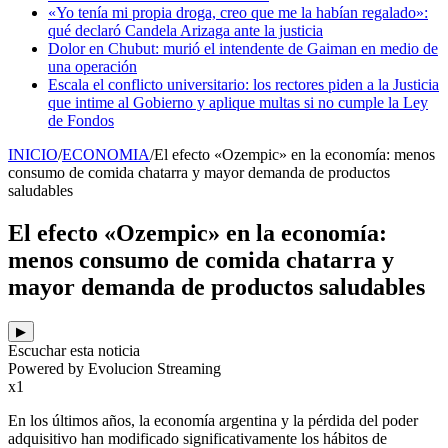
«Yo tenía mi propia droga, creo que me la habían regalado»:
qué declaró Candela Arizaga ante la justicia
Dolor en Chubut: murió el intendente de Gaiman en medio de
una operación
Escala el conflicto universitario: los rectores piden a la Justicia
que intime al Gobierno y aplique multas si no cumple la Ley
de Fondos
INICIO
/
ECONOMIA
/
El efecto «Ozempic» en la economía: menos
consumo de comida chatarra y mayor demanda de productos
saludables
El efecto «Ozempic» en la economía:
menos consumo de comida chatarra y
mayor demanda de productos saludables
▶
Escuchar esta noticia
Powered by Evolucion Streaming
x1
En los últimos años, la economía argentina y la pérdida del poder
adquisitivo han modificado significativamente los hábitos de