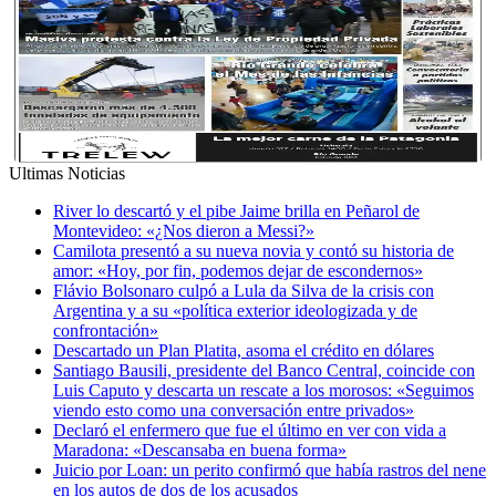
Ultimas Noticias
River lo descartó y el pibe Jaime brilla en Peñarol de
Montevideo: «¿Nos dieron a Messi?»
Camilota presentó a su nueva novia y contó su historia de
amor: «Hoy, por fin, podemos dejar de escondernos»
Flávio Bolsonaro culpó a Lula da Silva de la crisis con
Argentina y a su «política exterior ideologizada y de
confrontación»
Descartado un Plan Platita, asoma el crédito en dólares
Santiago Bausili, presidente del Banco Central, coincide con
Luis Caputo y descarta un rescate a los morosos: «Seguimos
viendo esto como una conversación entre privados»
Declaró el enfermero que fue el último en ver con vida a
Maradona: «Descansaba en buena forma»
Juicio por Loan: un perito confirmó que había rastros del nene
en los autos de dos de los acusados