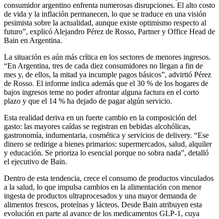
consumidor argentino enfrenta numerosas disrupciones. El alto costo
de vida y la inflación permanecen, lo que se traduce en una visión
pesimista sobre la actualidad, aunque existe optimismo respecto al
futuro”, explicó Alejandro Pérez de Rosso, Partner y Office Head de
Bain en Argentina.
La situación es aún más crítica en los sectores de menores ingresos.
“En Argentina, tres de cada diez consumidores no llegan a fin de
mes y, de ellos, la mitad ya incumple pagos básicos”, advirtió Pérez
de Rosso. El informe indica además que el 30 % de los hogares de
bajos ingresos teme no poder afrontar alguna factura en el corto
plazo y que el 14 % ha dejado de pagar algún servicio.
Esta realidad deriva en un fuerte cambio en la composición del
gasto: las mayores caídas se registran en bebidas alcohólicas,
gastronomía, indumentaria, cosmética y servicios de delivery. “Ese
dinero se redirige a bienes primarios: supermercados, salud, alquiler
y educación. Se prioriza lo esencial porque no sobra nada”, detalló
el ejecutivo de Bain.
Dentro de esta tendencia, crece el consumo de productos vinculados
a la salud, lo que impulsa cambios en la alimentación con menor
ingesta de productos ultraprocesados y una mayor demanda de
alimentos frescos, proteínas y lácteos. Desde Bain atribuyen esta
evolución en parte al avance de los medicamentos GLP-1, cuya