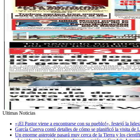
Ultimas Noticias
«¡El Pastor viene a encontrarse con su pueblo!», festejó la Igle
García Cuerva contó detalles de cómo se planificó la visita de 
Un enorme asteroide pasará muy cerca de la Tierra y los cientí