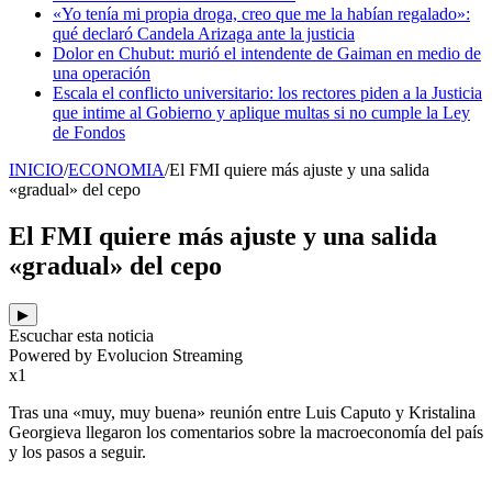
«Yo tenía mi propia droga, creo que me la habían regalado»:
qué declaró Candela Arizaga ante la justicia
Dolor en Chubut: murió el intendente de Gaiman en medio de
una operación
Escala el conflicto universitario: los rectores piden a la Justicia
que intime al Gobierno y aplique multas si no cumple la Ley
de Fondos
INICIO
/
ECONOMIA
/
El FMI quiere más ajuste y una salida
«gradual» del cepo
El FMI quiere más ajuste y una salida
«gradual» del cepo
▶
Escuchar esta noticia
Powered by Evolucion Streaming
x1
Tras una «muy, muy buena» reunión entre Luis Caputo y Kristalina
Georgieva llegaron los comentarios sobre la macroeconomía del país
y los pasos a seguir.