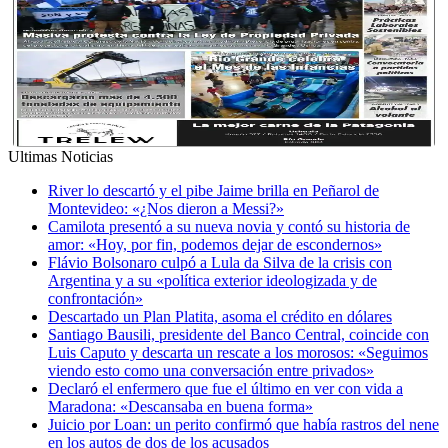
Ultimas Noticias
River lo descartó y el pibe Jaime brilla en Peñarol de
Montevideo: «¿Nos dieron a Messi?»
Camilota presentó a su nueva novia y contó su historia de
amor: «Hoy, por fin, podemos dejar de escondernos»
Flávio Bolsonaro culpó a Lula da Silva de la crisis con
Argentina y a su «política exterior ideologizada y de
confrontación»
Descartado un Plan Platita, asoma el crédito en dólares
Santiago Bausili, presidente del Banco Central, coincide con
Luis Caputo y descarta un rescate a los morosos: «Seguimos
viendo esto como una conversación entre privados»
Declaró el enfermero que fue el último en ver con vida a
Maradona: «Descansaba en buena forma»
Juicio por Loan: un perito confirmó que había rastros del nene
en los autos de dos de los acusados