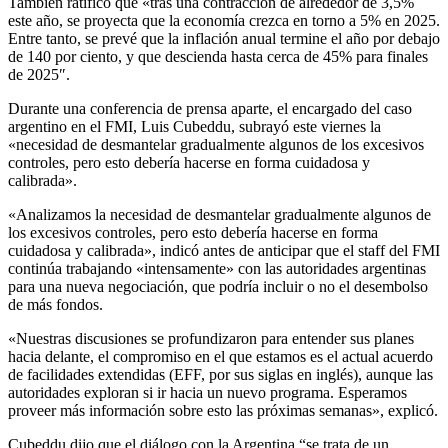
También ratificó que «tras una contracción de alrededor de 3,5%
este año, se proyecta que la economía crezca en torno a 5% en 2025.
Entre tanto, se prevé que la inflación anual termine el año por debajo
de 140 por ciento, y que descienda hasta cerca de 45% para finales
de 2025″.
Durante una conferencia de prensa aparte, el encargado del caso
argentino en el FMI, Luis Cubeddu, subrayó este viernes la
«necesidad de desmantelar gradualmente algunos de los excesivos
controles, pero esto debería hacerse en forma cuidadosa y
calibrada».
«Analizamos la necesidad de desmantelar gradualmente algunos de
los excesivos controles, pero esto debería hacerse en forma
cuidadosa y calibrada», indicó antes de anticipar que el staff del FMI
continúa trabajando «intensamente» con las autoridades argentinas
para una nueva negociación, que podría incluir o no el desembolso
de más fondos.
«Nuestras discusiones se profundizaron para entender sus planes
hacia delante, el compromiso en el que estamos es el actual acuerdo
de facilidades extendidas (EFF, por sus siglas en inglés), aunque las
autoridades exploran si ir hacia un nuevo programa. Esperamos
proveer más información sobre esto las próximas semanas», explicó.
Cubeddu dijo que el diálogo con la Argentina “se trata de un