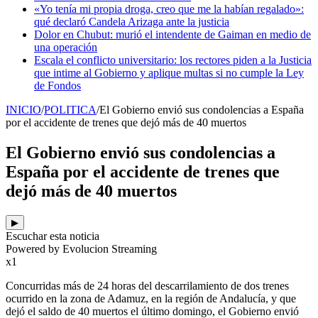
«Yo tenía mi propia droga, creo que me la habían regalado»:
qué declaró Candela Arizaga ante la justicia
Dolor en Chubut: murió el intendente de Gaiman en medio de
una operación
Escala el conflicto universitario: los rectores piden a la Justicia
que intime al Gobierno y aplique multas si no cumple la Ley
de Fondos
INICIO
/
POLITICA
/
El Gobierno envió sus condolencias a España
por el accidente de trenes que dejó más de 40 muertos
El Gobierno envió sus condolencias a
España por el accidente de trenes que
dejó más de 40 muertos
▶
Escuchar esta noticia
Powered by Evolucion Streaming
x1
Concurridas más de 24 horas del descarrilamiento de dos trenes
ocurrido en la zona de Adamuz, en la región de Andalucía, y que
dejó el saldo de 40 muertos el último domingo, el Gobierno envió