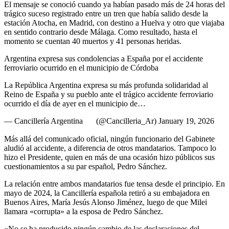
El mensaje se conoció cuando ya habían pasado más de 24 horas del
trágico suceso registrado entre un tren que había salido desde la
estación Atocha, en Madrid, con destino a Huelva y otro que viajaba
en sentido contrario desde Málaga. Como resultado, hasta el
momento se cuentan 40 muertos y 41 personas heridas.
Argentina expresa sus condolencias a España por el accidente
ferroviario ocurrido en el municipio de Córdoba
La República Argentina expresa su más profunda solidaridad al
Reino de España y su pueblo ante el trágico accidente ferroviario
ocurrido el día de ayer en el municipio de…
— Cancillería Argentina
(@Cancilleria_Ar) January 19, 2026
Más allá del comunicado oficial, ningún funcionario del Gabinete
aludió al accidente, a diferencia de otros mandatarios. Tampoco lo
hizo el Presidente, quien en más de una ocasión hizo públicos sus
cuestionamientos a su par español, Pedro Sánchez.
La relación entre ambos mandatarios fue tensa desde el principio. En
mayo de 2024, la Cancillería española retiró a su embajadora en
Buenos Aires, María Jesús Alonso Jiménez, luego de que Milei
llamara «corrupta» a la esposa de Pedro Sánchez.
«No se ha producido ningún cambio de las declaraciones del