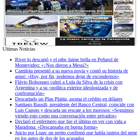
Ultimas Noticias
River lo descartó y el pibe Jaime brilla en Peñarol de
Montevideo: «¿Nos dieron a Messi?»
Camilota presentó a su nueva novia y contó su historia de
amor: «Hoy, por fin, podemos dejar de escondernos»
Flávio Bolsonaro culpó a Lula da Silva de la crisis con
Argentina y a su «política exterior ideologizada y de
confrontación»
Descartado un Plan Platita, asoma el crédito en dólares
Santiago Bausili, presidente del Banco Central, coincide con
Luis Caputo y descarta un rescate a los morosos: «Seguimos
viendo esto como una conversación entre privados»
Declaró el enfermero que fue el último en ver con vida a
Maradona: «Descansaba en buena forma»
Juicio por Loan: un perito confirmó que había rastros del nene
en los autos de dos de los acusados