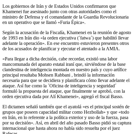
Los gobiernos de Irán y de Estados Unidos confirmaron que
Khamenei fue asesinado junto con otras autoridades como el
ministro de Defensa y el comandante de la Guardia Revolucionaria
en un operativo que se llamó «Furia Épica».
Según la acusación de la Fiscalía, Khamenei en la reunión de agosto
de 1993 en Irán dio «la orden ejecutiva (´fatwa´) que habilitó llevar
adelante la operación». En ese encuentro estuvieron presentes otros
de los acusados de planificar y ejecutar el atentado a la AMIA.
«Para llegar a dicha decisión, cabe recordar, existió una labor
mancomunada del aparato estatal iraní que, sirviéndose de la base
clandestina de inteligencia montada en nuestro país y cuyo artífice
principal resultaba Mohsen Rabbani , brindó la información
necesaria para que se decidiera y planificara cómo llevar adelante el
ataque. Así fue como la ´Oficina de inteligencia y seguridad´
formuló la propuesta del ataque, que finalmente se aprobó, con la
orden ejecutiva dada por Alí Khamenei», agregó el fiscal Basso.
El dictamen señaló también que el ayatolá «es el principal sostén de
grupos que poseen capacidad militar como Hezbollah» y que «todo
en Irán, en lo referente a la política exterior y uso de la fuerza, pasa
por su decisión». Así, en abril del año pasado Basso pidió su captura
internacional que hasta ahora no había sido resuelta por el juez
Rafecas.