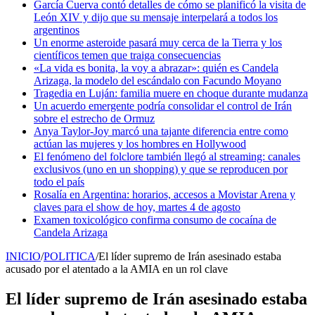
García Cuerva contó detalles de cómo se planificó la visita de
León XIV y dijo que su mensaje interpelará a todos los
argentinos
Un enorme asteroide pasará muy cerca de la Tierra y los
científicos temen que traiga consecuencias
«La vida es bonita, la voy a abrazar»: quién es Candela
Arizaga, la modelo del escándalo con Facundo Moyano
Tragedia en Luján: familia muere en choque durante mudanza
Un acuerdo emergente podría consolidar el control de Irán
sobre el estrecho de Ormuz
Anya Taylor-Joy marcó una tajante diferencia entre como
actúan las mujeres y los hombres en Hollywood
El fenómeno del folclore también llegó al streaming: canales
exclusivos (uno en un shopping) y que se reproducen por
todo el país
Rosalía en Argentina: horarios, accesos a Movistar Arena y
claves para el show de hoy, martes 4 de agosto
Examen toxicológico confirma consumo de cocaína de
Candela Arizaga
INICIO
/
POLITICA
/
El líder supremo de Irán asesinado estaba
acusado por el atentado a la AMIA en un rol clave
El líder supremo de Irán asesinado estaba