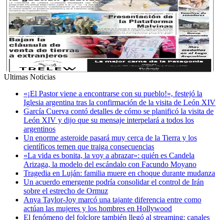
Ultimas Noticias
«¡El Pastor viene a encontrarse con su pueblo!», festejó la
Iglesia argentina tras la confirmación de la visita de León XIV
García Cuerva contó detalles de cómo se planificó la visita de
León XIV y dijo que su mensaje interpelará a todos los
argentinos
Un enorme asteroide pasará muy cerca de la Tierra y los
científicos temen que traiga consecuencias
«La vida es bonita, la voy a abrazar»: quién es Candela
Arizaga, la modelo del escándalo con Facundo Moyano
Tragedia en Luján: familia muere en choque durante mudanza
Un acuerdo emergente podría consolidar el control de Irán
sobre el estrecho de Ormuz
Anya Taylor-Joy marcó una tajante diferencia entre como
actúan las mujeres y los hombres en Hollywood
El fenómeno del folclore también llegó al streaming: canales