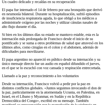
Un cuadro delicado y recaídas en su recuperación
El papa fue internado el 14 de febrero por una bronquitis que derivó
en neumonía bilateral. Durante su hospitalización, sufrió episodios
de insuficiencia respiratoria aguda, lo que obligó a los médicos a
administrarle oxígeno por las noches y utilizar cánulas nasales de
alto flujo durante el día.
Si bien en los últimos días su estado se mantuvo estable, esta es la
internación más prolongada de Francisco desde el inicio de su
pontificado y se suma a otros problemas de salud que atravesó en los
últimos años, como cirugías en el colon y el abdomen, además de
dificultades para movilizarse.
El papa argentino no apareció en público desde su internación y su
único mensaje directo fue un audio en español difundido el jueves,
en el que se lo escuchó con voz cansada y respiración entrecortada.
Llamado a la paz y reconocimiento a los voluntarios
Desde su internación, Francisco volvió a pedir por la paz en
distintos conflictos globales. «Juntos seguimos invocando el don de
la paz, particularmente en la atormentada Ucrania, en Palestina, en
Israel, en el Líbano y Myanmar, en Sudán y en la República
Democrática del Congo», escribió en su mensaje. También
manifestó su preocupación por la reanudación de la violencia en