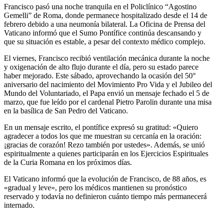
Francisco pasó una noche tranquila en el Policlínico “Agostino
Gemelli” de Roma, donde permanece hospitalizado desde el 14 de
febrero debido a una neumonía bilateral. La Oficina de Prensa del
Vaticano informó que el Sumo Pontífice continúa descansando y
que su situación es estable, a pesar del contexto médico complejo.
El viernes, Francisco recibió ventilación mecánica durante la noche
y oxigenación de alto flujo durante el día, pero su estado parece
haber mejorado. Este sábado, aprovechando la ocasión del 50°
aniversario del nacimiento del Movimiento Pro Vida y el Jubileo del
Mundo del Voluntariado, el Papa envió un mensaje fechado el 5 de
marzo, que fue leído por el cardenal Pietro Parolin durante una misa
en la basílica de San Pedro del Vaticano.
En un mensaje escrito, el pontífice expresó su gratitud: «Quiero
agradecer a todos los que me muestran su cercanía en la oración:
¡gracias de corazón! Rezo también por ustedes». Además, se unió
espiritualmente a quienes participarán en los Ejercicios Espirituales
de la Curia Romana en los próximos días.
El Vaticano informó que la evolución de Francisco, de 88 años, es
«gradual y leve», pero los médicos mantienen su pronóstico
reservado y todavía no definieron cuánto tiempo más permanecerá
internado.