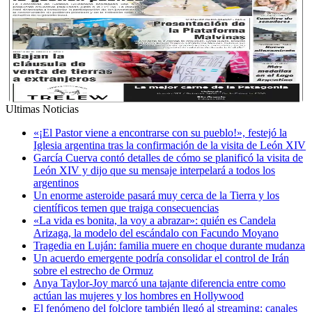
Ultimas Noticias
«¡El Pastor viene a encontrarse con su pueblo!», festejó la
Iglesia argentina tras la confirmación de la visita de León XIV
García Cuerva contó detalles de cómo se planificó la visita de
León XIV y dijo que su mensaje interpelará a todos los
argentinos
Un enorme asteroide pasará muy cerca de la Tierra y los
científicos temen que traiga consecuencias
«La vida es bonita, la voy a abrazar»: quién es Candela
Arizaga, la modelo del escándalo con Facundo Moyano
Tragedia en Luján: familia muere en choque durante mudanza
Un acuerdo emergente podría consolidar el control de Irán
sobre el estrecho de Ormuz
Anya Taylor-Joy marcó una tajante diferencia entre como
actúan las mujeres y los hombres en Hollywood
El fenómeno del folclore también llegó al streaming: canales