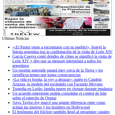
Ultimas Noticias
«¡El Pastor viene a encontrarse con su pueblo!», festejó la
Iglesia argentina tras la confirmación de la visita de León XIV
García Cuerva contó detalles de cómo se planificó la visita de
León XIV y dijo que su mensaje interpelará a todos los
argentinos
Un enorme asteroide pasará muy cerca de la Tierra y los
científicos temen que traiga consecuencias
«La vida es bonita, la voy a abrazar»: quién es Candela
Arizaga, la modelo del escándalo con Facundo Moyano
Tragedia en Luján: familia muere en choque durante mudanza
Un acuerdo emergente podría consolidar el control de Irán
sobre el estrecho de Ormuz
Anya Taylor-Joy marcó una tajante diferencia entre como
actúan las mujeres y los hombres en Hollywood
El fenómeno del folclore también llegó al streaming: canales