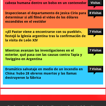
cabeza humana dentro un bolso en un contenedor
Visitas
Inspeccionan el departamento de Jesica Cirio para
8 Visitas
determinar si allí filmó el video de los dólares
escondidos en el vestidor
«¡El Pastor viene a encontrarse con su pueblo!»,
7 Visitas
festejó la Iglesia argentina tras la confirmación de
la visita de León XIV
Mientras avanzan las investigaciones en el
7 Visitas
exterior, qué pasa con las causas contra Tapia y
Toviggino en Argentina
Dramático salvataje en medio de un incendio en
7 Visitas
China: hubo 28 obreros muertos y las llamas
destruyeron la fábrica