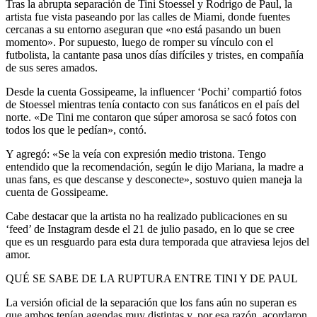
Tras la abrupta separación de Tini Stoessel y Rodrigo de Paul, la
artista fue vista paseando por las calles de Miami, donde fuentes
cercanas a su entorno aseguran que «no está pasando un buen
momento». Por supuesto, luego de romper su vínculo con el
futbolista, la cantante pasa unos días difíciles y tristes, en compañía
de sus seres amados.
Desde la cuenta Gossipeame, la influencer ‘Pochi’ compartió fotos
de Stoessel mientras tenía contacto con sus fanáticos en el país del
norte. «De Tini me contaron que súper amorosa se sacó fotos con
todos los que le pedían», contó.
Y agregó: «Se la veía con expresión medio tristona. Tengo
entendido que la recomendación, según le dijo Mariana, la madre a
unas fans, es que descanse y desconecte», sostuvo quien maneja la
cuenta de Gossipeame.
Cabe destacar que la artista no ha realizado publicaciones en su
‘feed’ de Instagram desde el 21 de julio pasado, en lo que se cree
que es un resguardo para esta dura temporada que atraviesa lejos del
amor.
QUÉ SE SABE DE LA RUPTURA ENTRE TINI Y DE PAUL
La versión oficial de la separación que los fans aún no superan es
que ambos tenían agendas muy distintas y, por esa razón, acordaron