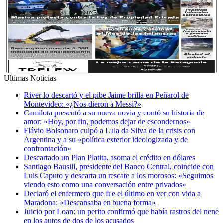
Ultimas Noticias
River lo descartó y el pibe Jaime brilla en Peñarol de
Montevideo: «¿Nos dieron a Messi?»
Camilota presentó a su nueva novia y contó su historia de
amor: «Hoy, por fin, podemos dejar de escondernos»
Flávio Bolsonaro culpó a Lula da Silva de la crisis con
Argentina y a su «política exterior ideologizada y de
confrontación»
Descartado un Plan Platita, asoma el crédito en dólares
Santiago Bausili, presidente del Banco Central, coincide con
Luis Caputo y descarta un rescate a los morosos: «Seguimos
viendo esto como una conversación entre privados»
Declaró el enfermero que fue el último en ver con vida a
Maradona: «Descansaba en buena forma»
Juicio por Loan: un perito confirmó que había rastros del nene
en los autos de dos de los acusados