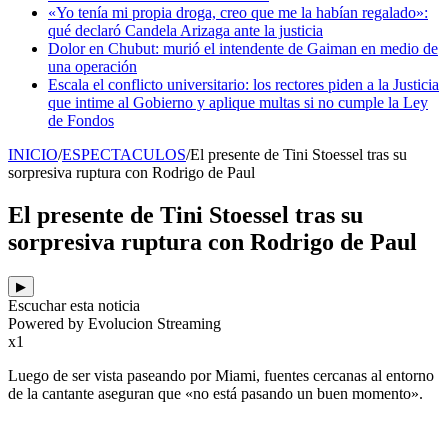
«Yo tenía mi propia droga, creo que me la habían regalado»:
qué declaró Candela Arizaga ante la justicia
Dolor en Chubut: murió el intendente de Gaiman en medio de
una operación
Escala el conflicto universitario: los rectores piden a la Justicia
que intime al Gobierno y aplique multas si no cumple la Ley
de Fondos
INICIO
/
ESPECTACULOS
/
El presente de Tini Stoessel tras su
sorpresiva ruptura con Rodrigo de Paul
El presente de Tini Stoessel tras su
sorpresiva ruptura con Rodrigo de Paul
▶
Escuchar esta noticia
Powered by Evolucion Streaming
x1
Luego de ser vista paseando por Miami, fuentes cercanas al entorno
de la cantante aseguran que «no está pasando un buen momento».