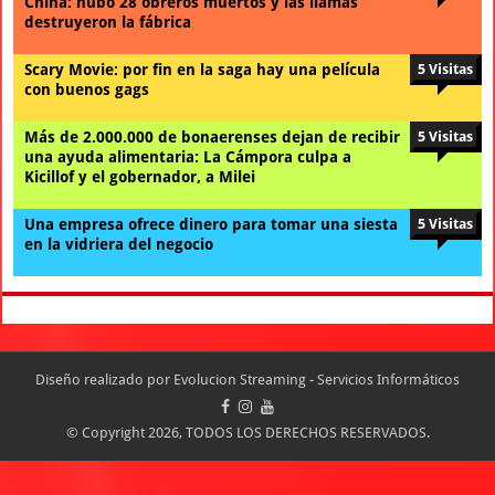
China: hubo 28 obreros muertos y las llamas
destruyeron la fábrica
Scary Movie: por fin en la saga hay una película
5 Visitas
con buenos gags
Más de 2.000.000 de bonaerenses dejan de recibir
5 Visitas
una ayuda alimentaria: La Cámpora culpa a
Kicillof y el gobernador, a Milei
Una empresa ofrece dinero para tomar una siesta
5 Visitas
en la vidriera del negocio
Diseño realizado por
Evolucion Streaming - Servicios Informáticos
© Copyright 2026, TODOS LOS DERECHOS RESERVADOS.